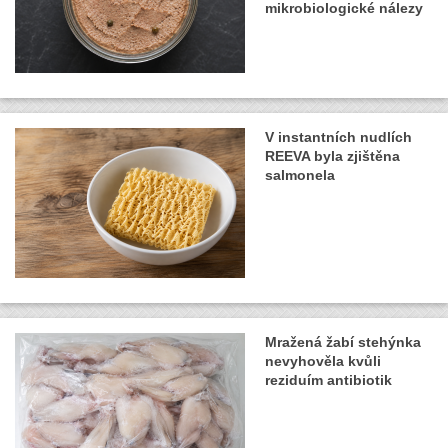
mikrobiologické nálezy
V instantních nudlích
REEVA byla zjištěna
salmonela
Mražená žabí stehýnka
nevyhověla kvůli
reziduím antibiotik