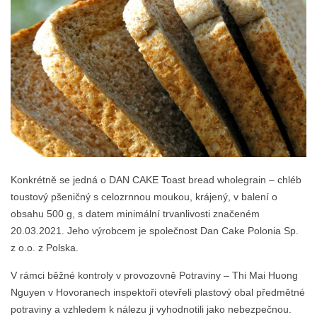
Konkrétně se jedná o DAN CAKE Toast bread wholegrain – chléb
toustový pšeničný s celozrnnou moukou, krájený, v balení o
obsahu 500 g, s datem minimální trvanlivosti značeném
20.03.2021. Jeho výrobcem je společnost Dan Cake Polonia Sp.
z o.o. z Polska.
V rámci běžné kontroly v provozovně Potraviny – Thi Mai Huong
Nguyen v Hovoranech inspektoři otevřeli plastový obal předmětné
potraviny a vzhledem k nálezu ji vyhodnotili jako nebezpečnou.