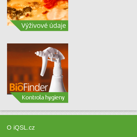
O iQSL.cz