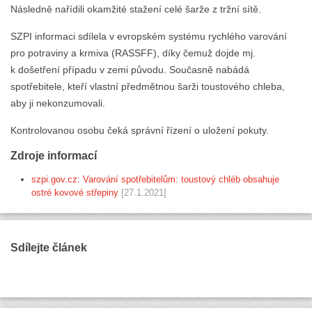
Následně nařídili okamžité stažení celé šarže z tržní sítě.
SZPI informaci sdílela v evropském systému rychlého varování
pro potraviny a krmiva (RASSFF), díky čemuž dojde mj.
k došetření případu v zemi původu. Současně nabádá
spotřebitele, kteří vlastní předmětnou šarži toustového chleba,
aby ji nekonzumovali.
Kontrolovanou osobu čeká správní řízení o uložení pokuty.
Zdroje informací
szpi.gov.cz: Varování spotřebitelům: toustový chléb obsahuje
ostré kovové střepiny
[27.1.2021]
Sdílejte článek