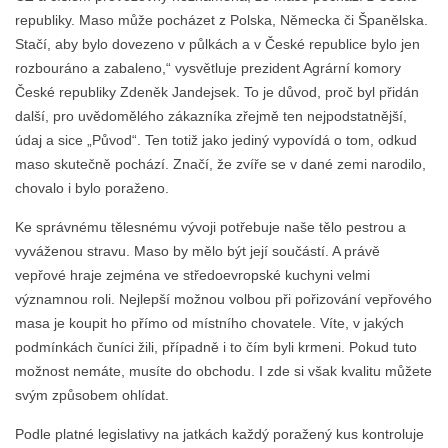
republiky. Maso může pocházet z Polska, Německa či Španělska.
Stačí, aby bylo dovezeno v půlkách a v České republice bylo jen
rozbouráno a zabaleno,“ vysvětluje prezident Agrární komory
České republiky Zdeněk Jandejsek. To je důvod, proč byl přidán
další, pro uvědomělého zákazníka zřejmě ten nejpodstatnější,
údaj a sice „Původ“. Ten totiž jako jediný vypovídá o tom, odkud
maso skutečně pochází. Značí, že zvíře se v dané zemi narodilo,
chovalo i bylo poraženo.
Ke správnému tělesnému vývoji potřebuje naše tělo pestrou a
vyváženou stravu. Maso by mělo být její součástí. A právě
vepřové hraje zejména ve středoevropské kuchyni velmi
významnou roli. Nejlepší možnou volbou při pořizování vepřového
masa je koupit ho přímo od místního chovatele. Víte, v jakých
podmínkách čuníci žili, případně i to čím byli krmeni. Pokud tuto
možnost nemáte, musíte do obchodu. I zde si však kvalitu můžete
svým způsobem ohlídat.
Podle platné legislativy na jatkách každý poražený kus kontroluje