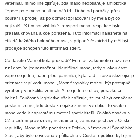
veterinář, mimo jiné zjišťuje, zda maso neobsahuje antibiotika.
Teprve poté maso pustí na náš trh. Doba od porážky, přes
bourání a prodej, až po domácí zpracování by měla být co
nejkratší. S tím souvisí také transport masa, resp. kde byla
prasata chována a kde poražena. Tuto informaci naleznete na
etiketě každého baleného masa, v případě řeznictví by měl být
prodejce schopen tuto informaci sdělit.
Co dalšího Vám etiketa prozradí? Formou zákonného názvu se
z ní dozvíte jednoznačnou identifikaci masa, tedy o jakou část
vepře se jedná, např. plec, panenka, kýta, atd. Trošku složitější je
orientace v původu masa. „Masné výrobky mohou být postupně
vyráběny v několika zemích. Ať se jedná o chov, porážku či
balení. Současná legislativa však nařizuje, že musí být označena
poslední země, kde došlo k nějaké změně výrobku. To však u
masa vede k naprostému matení spotřebitelů! Oválná značka s
CZ a číslem provozovny neznamená, že maso pochází z České
republiky. Maso může pocházet z Polska, Německa či Španělska.
Stačí, aby bylo dovezeno v půlkách a v České republice bylo jen