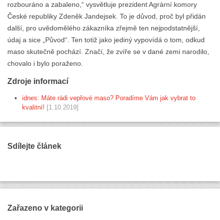
rozbouráno a zabaleno,“ vysvětluje prezident Agrární komory
České republiky Zdeněk Jandejsek. To je důvod, proč byl přidán
další, pro uvědomělého zákazníka zřejmě ten nejpodstatnější,
údaj a sice „Původ“. Ten totiž jako jediný vypovídá o tom, odkud
maso skutečně pochází. Značí, že zvíře se v dané zemi narodilo,
chovalo i bylo poraženo.
Zdroje informací
idnes: Máte rádi vepřové maso? Poradíme Vám jak vybrat to
kvalitní!
[1.10.2019]
Sdílejte článek
Zařazeno v kategorii