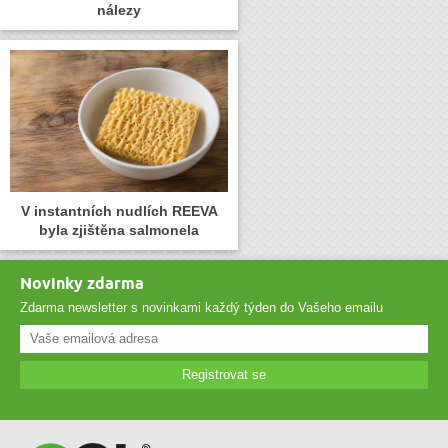
nálezy
V instantních nudlích REEVA
byla zjištěna salmonela
Novinky zdarma
Zdarma newsletter s novinkami každý týden do Vašeho emailu
Registrovat se