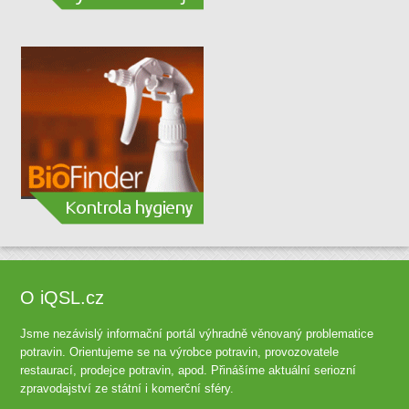
O iQSL.cz
Jsme nezávislý informační portál výhradně věnovaný problematice
potravin. Orientujeme se na výrobce potravin, provozovatele
restaurací, prodejce potravin, apod. Přinášíme aktuální seriozní
zpravodajství ze státní i komerční sféry.