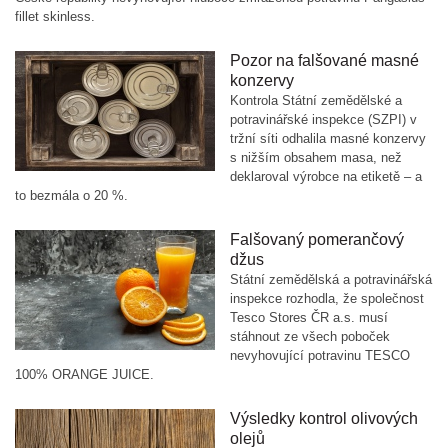
fillet skinless.
Pozor na falšované masné
konzervy
Kontrola Státní zemědělské a
potravinářské inspekce (SZPI) v
tržní síti odhalila masné konzervy
s nižším obsahem masa, než
deklaroval výrobce na etiketě – a
to bezmála o 20 %.
Falšovaný pomerančový
džus
Státní zemědělská a potravinářská
inspekce rozhodla, že společnost
Tesco Stores ČR a.s. musí
stáhnout ze všech poboček
nevyhovující potravinu TESCO
100% ORANGE JUICE.
Výsledky kontrol olivových
olejů