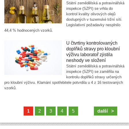
Státní zemědělská a potravinářská
inspekce (SZPI) se vrhla do
kontrol kvality olivových olejů
dostupných v tuzemské tržní síti.
Legislativní požadavky nesplnilo
44,4 % hodnocených vzorků.
U čtvrtiny kontrolovaných
doplňků stravy pro kloubní
výživu laboratoř zjistila
neshody ve složení
Státní zemědělská a potravinářská
inspekce (SZPI) se zaměřila na
kontrolu doplňků stravy určených
pro kloubní výživu. Klamání spotřebitele potvrdila u 4 z 16 testovaných
vzorků.
1
2
3
4
5
další >