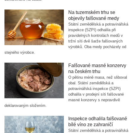
Na tuzemském trhu se
objevily falšované medy
Státní zemědělská a potravinářská
inspekce (SZPI) odhalila při
pravidelných kontrolách medů v
tržní síti dvě šarže falšovaných
výrobků. Oba medy pocházely od
stejného výrobce.
Falšované masné konzervy
na českém trhu
O pětinu méně masa, než sliboval
obal. Státní zemědělská a
potravinářská inspekce (SZPI)
odhalila v prodejní síti falšované
masné konzervy s nepravdivě
deklarovaným složením.
Inspekce odhalila falšované
bílé víno ze zahraničí
Státní zemědělská a potravinářská