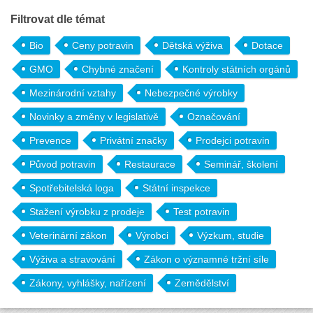
Filtrovat dle témat
Bio
Ceny potravin
Dětská výživa
Dotace
GMO
Chybné značení
Kontroly státních orgánů
Mezinárodní vztahy
Nebezpečné výrobky
Novinky a změny v legislativě
Označování
Prevence
Privátní značky
Prodejci potravin
Původ potravin
Restaurace
Seminář, školení
Spotřebitelská loga
Státní inspekce
Stažení výrobku z prodeje
Test potravin
Veterinární zákon
Výrobci
Výzkum, studie
Výživa a stravování
Zákon o významné tržní síle
Zákony, vyhlášky, nařízení
Zemědělství