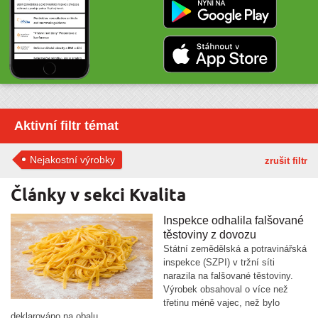
Aktivní filtr témat
Nejakostní výrobky
zrušit filtr
Články v sekci Kvalita
Inspekce odhalila falšované
těstoviny z dovozu
Státní zemědělská a potravinářská
inspekce (SZPI) v tržní síti
narazila na falšované těstoviny.
Výrobek obsahoval o více než
třetinu méně vajec, než bylo
deklarováno na obalu.