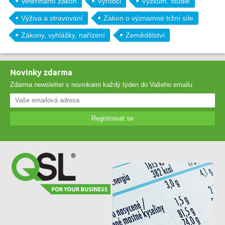
Veterinární zákon
Výrobci
Výzkum, studie
Výživa a stravování
Zákon o významné tržní síle
Zákony, vyhlášky, nařízení
Zemědělství
Novinky zdarma
Zdarma newsletter s novinkami každý týden do Vašeho emailu
Registrovat se