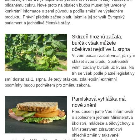
přidanému cukru. Nově proto na obalech budou muset být uvedeny
konkrétní informace o zemi původu a podílu směsí ve výsledném
produktu. Právní předpis začne platit, jakmile jej schválí Evropský
parlament a jednotlivé členské státy.
Sklizeň hroznů začala,
burčák však můžete
očekávat nejdříve 1. srpna
Vlivem počasí začali vinaři již nyní
sklízet svou úrodu. Spotřebiteli
velmi žádaný burčák už kvasí. Na
trh se však podle platné legislativy
smí dostat až 1. srpna. Je tedy otázkou, zda letošní extrémní
podmínky budou podmětem pro změnu zákona.
Pamlsková vyhláška má
nové znění
Před časem jsme Vás informovali
o společném jednání Ministerstva
školství, mládeže a tělovýchovy s
Ministerstvem zdravotnictví
ohledně změn v takzvané