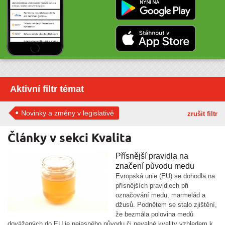
Aktivní filtr témat
Novinky a změny v legislativě
zrušit filtr
Články v sekci Kvalita
Přísnější pravidla na
značení původu medu
Evropská unie (EU) se dohodla na
přísnějších pravidlech při
označování medu, marmelád a
džusů. Podnětem se stalo zjištění,
že bezmála polovina medů
dovážených do EU je nejasného původu či nevalné kvality vzhledem k