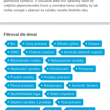
pamlskové vyhlášce. V současné době míří upravený návrh do
vnějšího připomínkového řízení a zmírněná forma vyhlášky by tak
mohla vstoupit v platnost na začátku nového školního roku.
Filtrovat dle témat
Bio
Ceny potravin
Dětská výživa
Dotace
GMO
Chybné značení
Kontroly státních orgánů
Mezinárodní vztahy
Nebezpečné výrobky
Nejakostní výrobky
Označování
Prevence
Privátní značky
Prodejci potravin
Původ potravin
Restaurace
Seminář, školení
Spotřebitelská loga
Státní inspekce
Stažení výrobku z prodeje
Test potravin