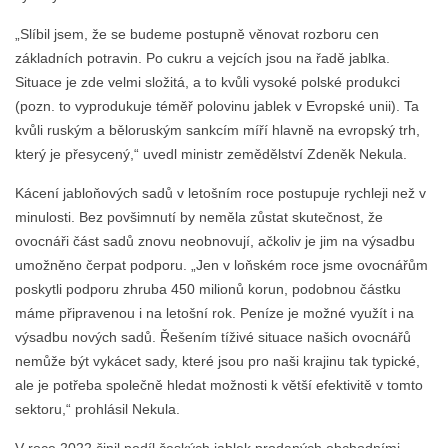
„Slíbil jsem, že se budeme postupně věnovat rozboru cen
základních potravin. Po cukru a vejcích jsou na řadě jablka.
Situace je zde velmi složitá, a to kvůli vysoké polské produkci
(pozn. to vyprodukuje téměř polovinu jablek v Evropské unii). Ta
kvůli ruským a běloruským sankcím míří hlavně na evropský trh,
který je přesycený,“ uvedl ministr zemědělství Zdeněk Nekula.
Kácení jabloňových sadů v letošním roce postupuje rychleji než v
minulosti. Bez povšimnutí by neměla zůstat skutečnost, že
ovocnáři část sadů znovu neobnovují, ačkoliv je jim na výsadbu
umožněno čerpat podporu. „Jen v loňském roce jsme ovocnářům
poskytli podporu zhruba 450 milionů korun, podobnou částku
máme připravenou i na letošní rok. Peníze je možné využít i na
výsadbu nových sadů. Řešením tíživé situace našich ovocnářů
nemůže být vykácet sady, které jsou pro naši krajinu tak typické,
ale je potřeba společně hledat možnosti k větší efektivitě v tomto
sektoru,“ prohlásil Nekula.
V roce 2022 činil podíl českých jablek prodaných obchodními