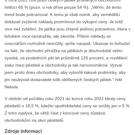
řetězci 65 % (pozn. o rok dříve pouze 54 %). „Věřím, že tento
trend bude pokračovat. K tomu je však nutné, aby zemědělci
dokázali zvýšené náklady promítnout do výkupní ceny. Je totiž
více než zvláštní, že jablka jsou zřejmě jedinou potravinou, která v
loňském roce nezdražila, ale zlevnila. Přitom náklady se
ovocnářům rozhodně nesnížily, spíše naopak. Ukazuje to bohužel
na fakt, že obchodní přirážka na jablkách je dlouhodobě velmi
vysoká, za posledních pět let průměrně 126 procent, a rozdělení
zisku mezi pěstiteli a obchodníky je tak nerovnoměrné. Vyzval
jsem proto dnes obchodníky, aby vytvořili takové podmínky, aby
jim neubývali dodavatelé tolik oblíbených českých jablek,“ řekl
Nekula.
V období od počátku roku 2021 do konce roku 2022 klesly ceny
pěstitelů o 18,5 %, kdežto spotřebitelské ceny se snížily jen o 5 %.
Z toho vyplývá, že větší část z koncové ceny zůstává
obchodníkům na úkor pěstitelů.
Zdroje informací