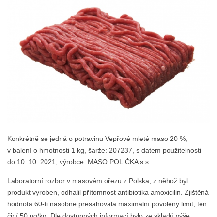
Konkrétně se jedná o potravinu Vepřové mleté maso 20 %,
v balení o hmotnosti 1 kg, šarže: 207237, s datem použitelnosti
do 10. 10. 2021, výrobce: MASO POLIČKA s.s.
Laboratorní rozbor v masovém ořezu z Polska, z něhož byl
produkt vyroben, odhalil přítomnost antibiotika amoxicilin. Zjištěná
hodnota 60-ti násobně přesahovala maximální povolený limit, ten
činí 50 µg/kg. Dle dostupných informací bylo ze skladů výše