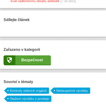
kvůli nadlimitnímu obsahu antibiotik
[7.10.2021]
Sdílejte článek
Zařazeno v kategorii
Bezpečnost
Souvisí s tématy
Kontroly státních orgánů
Nebezpečné výrobky
Stažení výrobku z prodeje