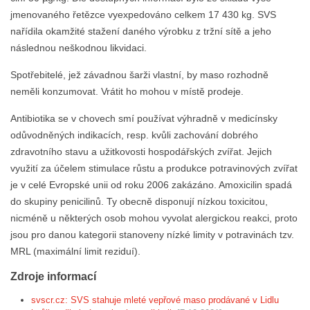
jmenovaného řetězce vyexpedováno celkem 17 430 kg. SVS
nařídila okamžité stažení daného výrobku z tržní sítě a jeho
následnou neškodnou likvidaci.
Spotřebitelé, jež závadnou šarži vlastní, by maso rozhodně
neměli konzumovat. Vrátit ho mohou v místě prodeje.
Antibiotika se v chovech smí používat výhradně v medicínsky
odůvodněných indikacích, resp. kvůli zachování dobrého
zdravotního stavu a užitkovosti hospodářských zvířat. Jejich
využití za účelem stimulace růstu a produkce potravinových zvířat
je v celé Evropské unii od roku 2006 zakázáno. Amoxicilin spadá
do skupiny penicilinů. Ty obecně disponují nízkou toxicitou,
nicméně u některých osob mohou vyvolat alergickou reakci, proto
jsou pro danou kategorii stanoveny nízké limity v potravinách tzv.
MRL (maximální limit reziduí).
Zdroje informací
svscr.cz: SVS stahuje mleté vepřové maso prodávané v Lidlu