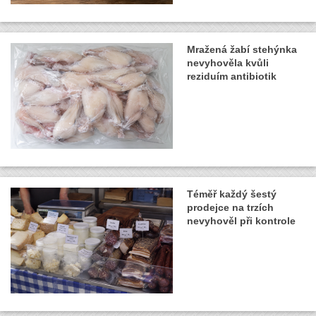
Mražená žabí stehýnka
nevyhověla kvůli
reziduím antibiotik
Téměř každý šestý
prodejce na trzích
nevyhověl při kontrole