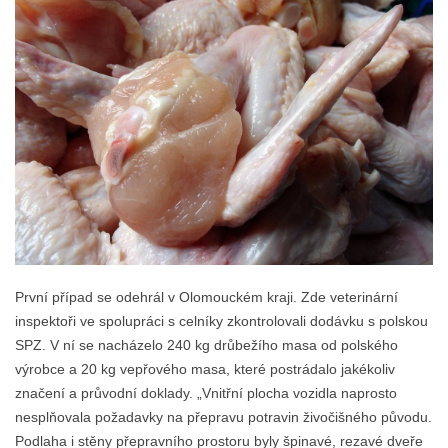
První případ se odehrál v Olomouckém kraji. Zde veterinární
inspektoři ve spolupráci s celníky zkontrolovali dodávku s polskou
SPZ. V ní se nacházelo 240 kg drůbežího masa od polského
výrobce a 20 kg vepřového masa, které postrádalo jakékoliv
značení a průvodní doklady. „Vnitřní plocha vozidla naprosto
nesplňovala požadavky na přepravu potravin živočišného původu.
Podlaha i stěny přepravního prostoru byly špinavé, rezavé dveře