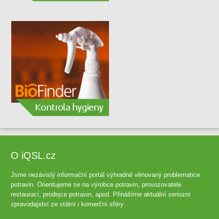
O iQSL.cz
Jsme nezávislý informační portál výhradně věnovaný problematice
potravin. Orientujeme se na výrobce potravin, provozovatele
restaurací, prodejce potravin, apod. Přinášíme aktuální seriozní
zpravodajství ze státní i komerční sféry.