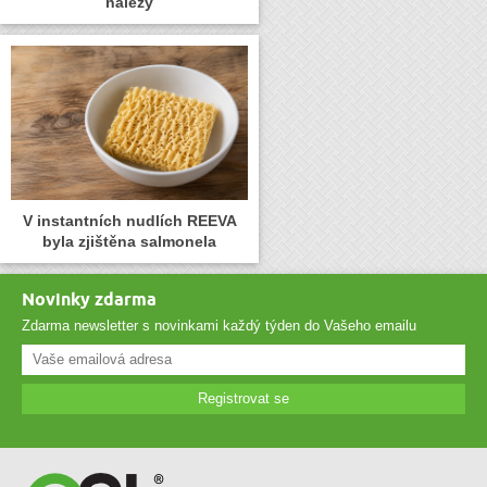
nálezy
V instantních nudlích REEVA
byla zjištěna salmonela
Novinky zdarma
Zdarma newsletter s novinkami každý týden do Vašeho emailu
Registrovat se