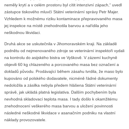
neměly krytí a v celém prostoru byl cítit intenzivní zápach,“ uvedl
zástupce tiskového mluvčí Státní veterinární správy Petr Majer.
Vzhledem k možnému riziku kontaminace přepravovaného masa
jej inspekce na místě znehodnotila barvou a nařídila jeho
neškodnou likvidaci.
Druhá akce se uskutečnila v Jihomoravském kraji. Na základě
podnětu od nejmenovaného zdroje se veterinární inspektoři vydali
na kontrolu do asijského bistra ve Vyškově. V zázemí kuchyně
objevili 60 kg chlazeného a porcovaného masa bez označení a
dokladů původu. Prodávající během zásahu tvrdila, že maso bylo
kupováno od polského dodavatele, nicméně řádné dokumenty
nedoložila a zásilka nebyla předem hlášena Státní veterinární
správě, jak ukládá platná legislativa. Dalším pochybením byla
nevhodná skladovací teplota masa. I tady došlo k okamžitému
znehodnocení veškerého masa barvou a uložení povinnosti
následné neškodné likvidace v asanačním podniku na vlastní
náklady provozovatele.