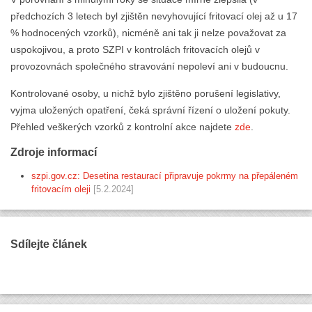
předchozích 3 letech byl zjištěn nevyhovující fritovací olej až u 17
% hodnocených vzorků), nicméně ani tak ji nelze považovat za
uspokojivou, a proto SZPI v kontrolách fritovacích olejů v
provozovnách společného stravování nepoleví ani v budoucnu.
Kontrolované osoby, u nichž bylo zjištěno porušení legislativy,
vyjma uložených opatření, čeká správní řízení o uložení pokuty.
Přehled veškerých vzorků z kontrolní akce najdete
zde
.
Zdroje informací
szpi.gov.cz: Desetina restaurací připravuje pokrmy na přepáleném
fritovacím oleji
[5.2.2024]
Sdílejte článek