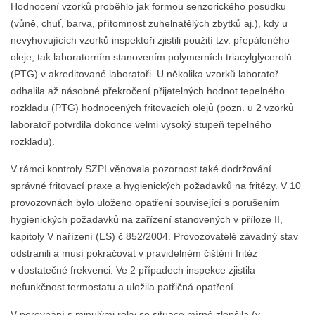
Hodnocení vzorků proběhlo jak formou senzorického posudku
(vůně, chuť, barva, přítomnost zuhelnatělých zbytků aj.), kdy u
nevyhovujících vzorků inspektoři zjistili použití tzv. přepáleného
oleje, tak laboratorním stanovením polymerních triacylglycerolů
(PTG) v akreditované laboratoři. U několika vzorků laboratoř
odhalila až násobné překročení přijatelných hodnot tepelného
rozkladu (PTG) hodnocených fritovacích olejů (pozn. u 2 vzorků
laboratoř potvrdila dokonce velmi vysoký stupeň tepelného
rozkladu).
V rámci kontroly SZPI věnovala pozornost také dodržování
správné fritovací praxe a hygienických požadavků na fritézy. V 10
provozovnách bylo uloženo opatření související s porušením
hygienických požadavků na zařízení stanovených v příloze II,
kapitoly V nařízení (ES) č 852/2004. Provozovatelé závadný stav
odstranili a musí pokračovat v pravidelném čištění fritéz
v dostatečné frekvenci. Ve 2 případech inspekce zjistila
nefunkčnost termostatu a uložila patřičná opatření.
V porovnání s minulými roky se situace mírně zlepšila (v