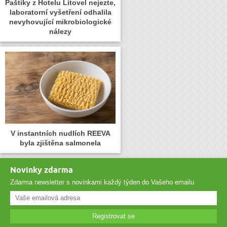
Paštiky z Hotelu Litovel nejezte,
laboratorní vyšetření odhalila
nevyhovující mikrobiologické
nálezy
V instantních nudlích REEVA
byla zjištěna salmonela
Novinky zdarma
Zdarma newsletter s novinkami každý týden do Vašeho emailu
Registrovat se