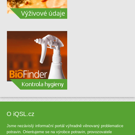
O iQSL.cz
Jsme nezávislý informační portál výhradně věnovaný problematice
potravin. Orientujeme se na výrobce potravin, provozovatele