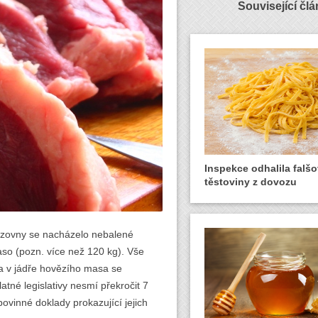
Související čl
Inspekce odhalila falš
těstoviny z dovozu
vozovny se nacházelo nebalené
aso (pozn. více než 120 kg). Vše
ta v jádře hovězího masa se
tné legislativy nesmí překročit 7
povinné doklady prokazující jejich