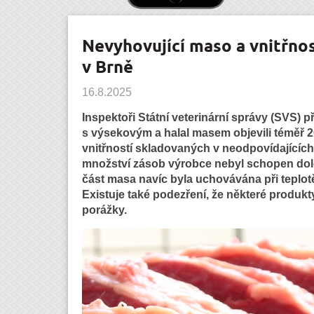
Nevyhovující maso a vnitřnos
v Brně
16.8.2025
Inspektoři Státní veterinární správy (SVS) 
s výsekovým a halal masem objevili téměř 
vnitřností skladovaných v neodpovídající
množství zásob výrobce nebyl schopen dol
část masa navíc byla uchovávána při teplotě
Existuje také podezření, že některé produkt
porážky.