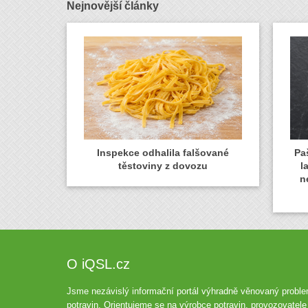
Nejnovější články
Inspekce odhalila falšované
Paš
těstoviny z dovozu
l
n
O iQSL.cz
Jsme nezávislý informační portál výhradně věnovaný proble
potravin. Orientujeme se na výrobce potravin, provozovatele 