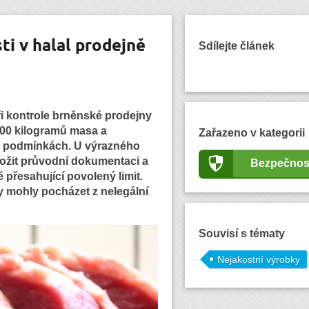
ti v halal prodejně
Sdílejte článek
při kontrole brněnské prodejny
200 kilogramů masa a
Zařazeno v kategorii
ch podmínkách. U výrazného
ožit průvodní dokumentaci a
Bezpečnos
 přesahující povolený limit.
y mohly pocházet z nelegální
Souvisí s tématy
Nejakostní výrobky