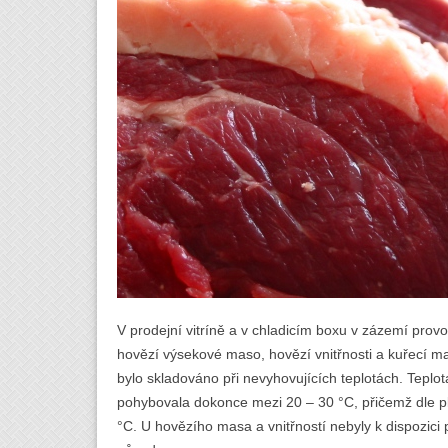
V prodejní vitríně a v chladicím boxu v zázemí pro
hovězí výsekové maso, hovězí vnitřnosti a kuřecí m
bylo skladováno při nevyhovujících teplotách. Teplo
pohybovala dokonce mezi 20 – 30 °C, přičemž dle pla
°C. U hovězího masa a vnitřností nebyly k dispozici 