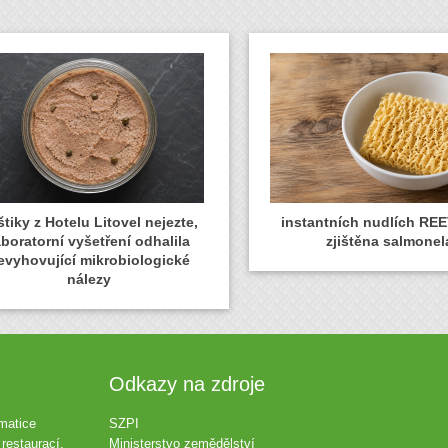
tiky z Hotelu Litovel nejezte,
instantních nudlích REE
aboratorní vyšetření odhalila
zjištěna salmonel
evyhovující mikrobiologické
nálezy
Odkazy na zdroje
matice
SZPI
restaurací,
Ministerstvo zemědělství