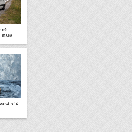
čině
o masa
vané bílé