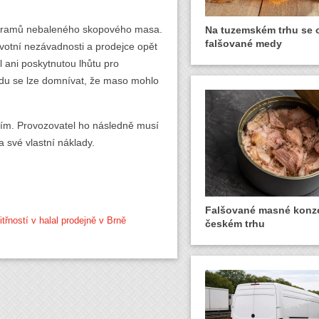
kilogramů nebaleného skopového masa.
Na tuzemském trhu se o
falšované medy
avotní nezávadnosti a prodejce opět
 ani poskytnutou lhůtu pro
du se lze domnívat, že maso mohlo
ním. Provozovatel ho následně musí
 své vlastní náklady.
Falšované masné konz
řností v halal prodejně v Brně
českém trhu