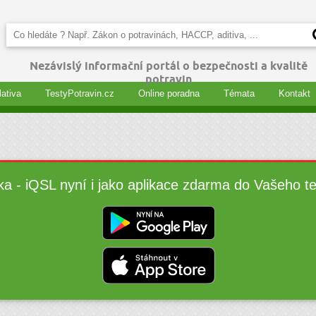
Nezávislý informační portál o bezpečnosti a kvalitě
potravin
lativa
TestyPotravin.cz
Online poradna
Témata
Kontakt
ka - iQSL nyní i jako aplikace zdarma do Vašeho t