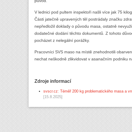
původ.
V lednici pod pultem inspektoři našli více jak 75 
Části jatečně upravených těl postrádaly značku zdr
nepředložil doklady o původu masa, ostatně nevyužil
dodatečné dodání těchto dokumentů. Z tohoto důvo
pocházet z nelegální porážky.
Pracovníci SVS maso na místě znehodnotili obarve
nechat neškodně zlikvidovat v asanačním podniku na
Zdroje informací
svscr.cz: Téměř 200 kg problematického masa a vnit
[15.8.2025]