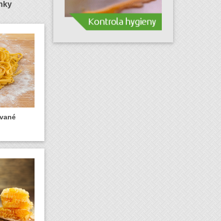
ánky
ované