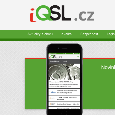
Aktuality z oboru
Kvalita
Bezpečnost
Legis
Novin