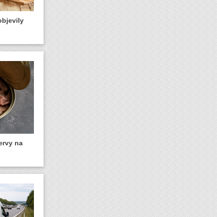
bjevily
ervy na