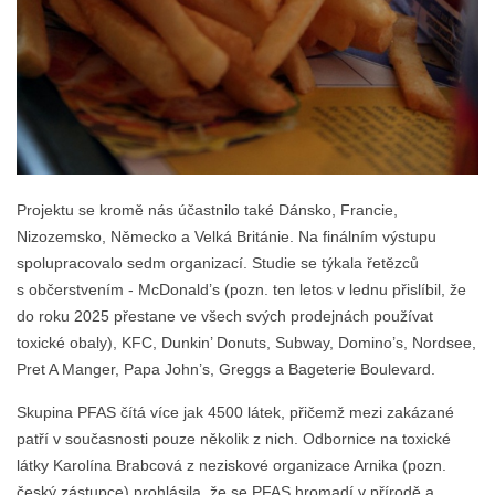
Projektu se kromě nás účastnilo také Dánsko, Francie,
Nizozemsko, Německo a Velká Británie. Na finálním výstupu
spolupracovalo sedm organizací. Studie se týkala řetězců
s občerstvením - McDonald’s (pozn. ten letos v lednu přislíbil, že
do roku 2025 přestane ve všech svých prodejnách používat
toxické obaly), KFC, Dunkin’ Donuts, Subway, Domino’s, Nordsee,
Pret A Manger, Papa John’s, Greggs a Bageterie Boulevard.
Skupina PFAS čítá více jak 4500 látek, přičemž mezi zakázané
patří v současnosti pouze několik z nich. Odbornice na toxické
látky Karolína Brabcová z neziskové organizace Arnika (pozn.
český zástupce) prohlásila, že se PFAS hromadí v přírodě a