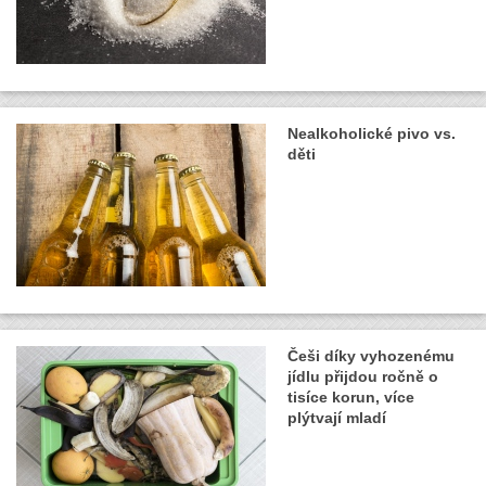
Nealkoholické pivo vs.
děti
Češi díky vyhozenému
jídlu přijdou ročně o
tisíce korun, více
plýtvají mladí