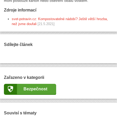
mohl posloužit karton nebo ošetření obalu voskem.
Zdroje informací
svet-potravin.cz: Kompostovatelné nádobí? Ještě větší hrozba,
než jsme doufali
[21.5.2021]
Sdílejte článek
Zařazeno v kategorii
Bezpečnost
Souvisí s tématy