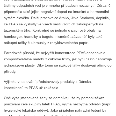
čistírny odpadních vod je v mnoha případech nezachytí. Důrazně
připomněla také jejich negativní dopad na imunitní a hormonální
systém člověka. Další pracovnice Arniky, Jitka Straková, doplnila,
že PFAS se vyskytly ve všech šesti vzorcích zakoupených na
tuzemském trhu. Konkrétně se jednalo o papírové obaly na
hamburger, hranolky a bagetu, nicméně „závadné“ byly také
nákupní tašky či ubrousky z recyklovatelného papíru.
Paradoxně působí, že nejvyšší koncentrace PFAS obsahovalo
kompostovatelné nádobí z cukrové třtiny, jež nyní často nahrazuje
jednorázové plasty. Díky tomu se rizikové látky dostávají přímo do
přírody.
Výjimku v testování představovaly produkty z Dánska,
koneckonců to PFAS už zakázalo.
Obě výše jmenované ženy se domnívají, že by pomohl zákaz
používání celé skupiny látek PFAS, vyjma nezbytná odvětví (např.
hygienické lékařské oděvy). Jako přijatelné náhradní řešení by