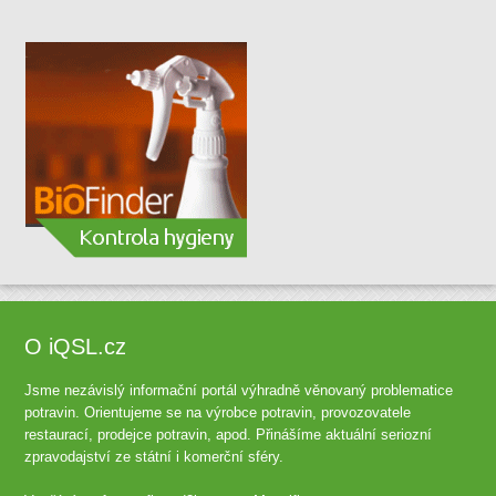
O iQSL.cz
Jsme nezávislý informační portál výhradně věnovaný problematice
potravin. Orientujeme se na výrobce potravin, provozovatele
restaurací, prodejce potravin, apod. Přinášíme aktuální seriozní
zpravodajství ze státní i komerční sféry.