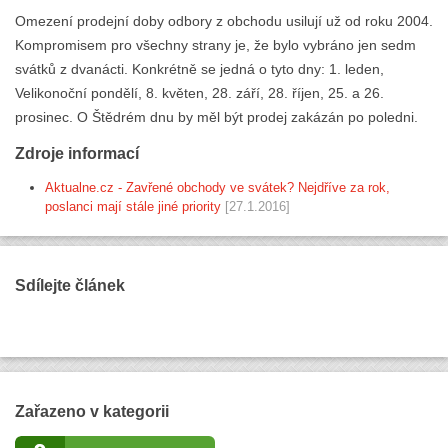
Omezení prodejní doby odbory z obchodu usilují už od roku 2004.
Kompromisem pro všechny strany je, že bylo vybráno jen sedm
svátků z dvanácti. Konkrétně se jedná o tyto dny: 1. leden,
Velikonoční pondělí, 8. květen, 28. září, 28. říjen, 25. a 26.
prosinec. O Štědrém dnu by měl být prodej zakázán po poledni.
Zdroje informací
Aktualne.cz - Zavřené obchody ve svátek? Nejdříve za rok,
poslanci mají stále jiné priority
[27.1.2016]
Sdílejte článek
Zařazeno v kategorii