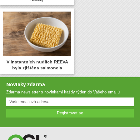
V instantních nudlích REEVA
byla zjištěna salmonela
Novinky zdarma
Zdarma newsletter s novinkami každý týden do Vašeho emailu
Registrovat se