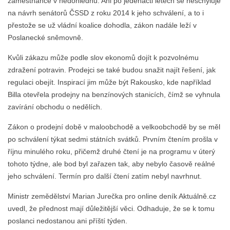
zaměstnance v nedohlednu. Ani po jedenácti letech se neschyluje
na návrh senátorů ČSSD z roku 2014 k jeho schválení, a to i
přestože se už vládní koalice dohodla, zákon nadále leží v
Poslanecké sněmovně.
Kvůli zákazu může podle slov ekonomů dojít k pozvolnému
zdražení potravin. Prodejci se také budou snažit najít řešení, jak
regulaci obejít. Inspirací jim může být Rakousko, kde například
Billa otevřela prodejny na benzínových stanicích, čímž se vyhnula
zavírání obchodu o nedělích.
Zákon o prodejní době v maloobchodě a velkoobchodě by se měl
po schválení týkat sedmi státních svátků. Prvním čtením prošla v
říjnu minulého roku, přičemž druhé čtení je na programu v úterý
tohoto týdne, ale bod byl zařazen tak, aby nebylo časově reálné
jeho schválení. Termín pro další čtení zatím nebyl navrhnut.
Ministr zemědělství Marian Jurečka pro online deník Aktuálně.cz
uvedl, že přednost mají důležitější věci. Odhaduje, že se k tomu
poslanci nedostanou ani příští týden.