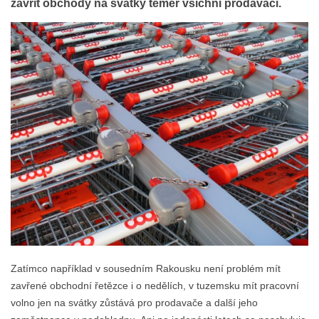
zavřít obchody na svátky téměř všichni prodavači.
Zatímco například v sousedním Rakousku není problém mít
zavřené obchodní řetězce i o nedělích, v tuzemsku mít pracovní
volno jen na svátky zůstává pro prodavače a další jeho