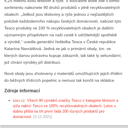
4,25 milionů kusů těstovin a rýže. V současné době zde v tomto
sortimentu naleznete 90 druhů produktů v plně recyklovatelných
obalech. „Jelikož jsou těstoviny a rýže jednou z nejčastějších
položek každodenního nákupu českých domácností, nabízet tyto
Tesco produkty ve 100 % recyklovatelných obalech je dalším
významným příspěvkem na naší cestě k udržitelnější spotřebě
a výrobě,“ uvedla generální ředitelka Tesca v České republice
Katarína Navrátilová. Jedná se jak o primární obaly, tzn. ve
kterých danou potravinu kupuje zákazník, tak také ty sekundární,
jež chrání výrobky při distribuci.
Nové obaly jsou zhotoveny z materiálů umožňujících jejich třídění
do běžných třídících popelnic a nemusí tak končit na skládce.
Zdroje informací
socr.cz: Všech 90 výrobků značky Tesco z kategorie těstovin a
rýže nabízí Tesco ve 100% recyklovatelných obalech. Letos v
dubnu přišla na trh první řada 200 různých produktů pro
domácnost.
[3.12.2021]