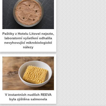
Paštiky z Hotelu Litovel nejezte,
laboratorní vyšetření odhalila
nevyhovující mikrobiologické
nálezy
V instantních nudlích REEVA
byla zjištěna salmonela