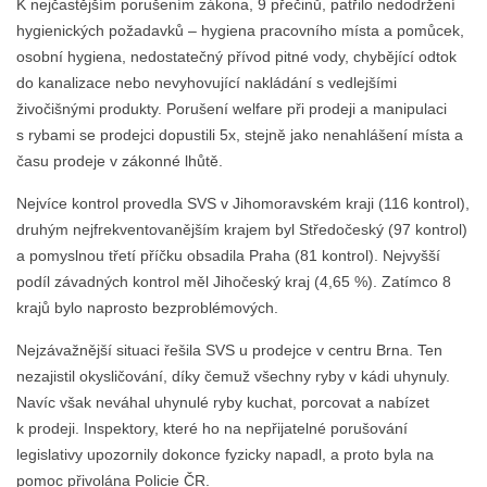
K nejčastějším porušením zákona, 9 přečinů, patřilo nedodržení
hygienických požadavků – hygiena pracovního místa a pomůcek,
osobní hygiena, nedostatečný přívod pitné vody, chybějící odtok
do kanalizace nebo nevyhovující nakládání s vedlejšími
živočišnými produkty. Porušení welfare při prodeji a manipulaci
s rybami se prodejci dopustili 5x, stejně jako nenahlášení místa a
času prodeje v zákonné lhůtě.
Nejvíce kontrol provedla SVS v Jihomoravském kraji (116 kontrol),
druhým nejfrekventovanějším krajem byl Středočeský (97 kontrol)
a pomyslnou třetí příčku obsadila Praha (81 kontrol). Nejvyšší
podíl závadných kontrol měl Jihočeský kraj (4,65 %). Zatímco 8
krajů bylo naprosto bezproblémových.
Nejzávažnější situaci řešila SVS u prodejce v centru Brna. Ten
nezajistil okysličování, díky čemuž všechny ryby v kádi uhynuly.
Navíc však neváhal uhynulé ryby kuchat, porcovat a nabízet
k prodeji. Inspektory, které ho na nepřijatelné porušování
legislativy upozornily dokonce fyzicky napadl, a proto byla na
pomoc přivolána Policie ČR.