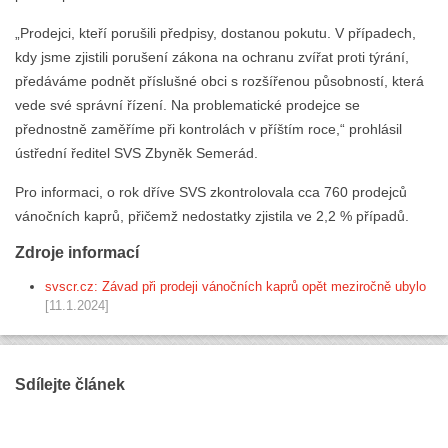
„Prodejci, kteří porušili předpisy, dostanou pokutu. V případech,
kdy jsme zjistili porušení zákona na ochranu zvířat proti týrání,
předáváme podnět příslušné obci s rozšířenou působností, která
vede své správní řízení. Na problematické prodejce se
přednostně zaměříme při kontrolách v příštím roce,“ prohlásil
ústřední ředitel SVS Zbyněk Semerád.
Pro informaci, o rok dříve SVS zkontrolovala cca 760 prodejců
vánočních kaprů, přičemž nedostatky zjistila ve 2,2 % případů.
Zdroje informací
svscr.cz: Závad při prodeji vánočních kaprů opět meziročně ubylo
[11.1.2024]
Sdílejte článek