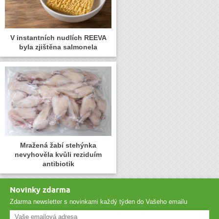
V instantních nudlích REEVA
byla zjištěna salmonela
Mražená žabí stehýnka
nevyhověla kvůli reziduím
antibiotik
Novinky zdarma
Zdarma newsletter s novinkami každý týden do Vašeho emailu