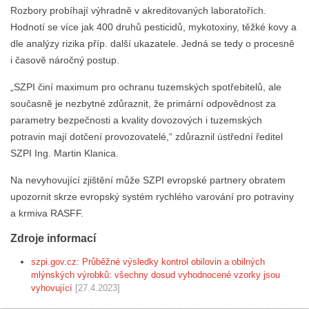
Rozbory probíhají výhradně v akreditovaných laboratořích.
Hodnotí se více jak 400 druhů pesticidů, mykotoxiny, těžké kovy a
dle analýzy rizika příp. další ukazatele. Jedná se tedy o procesně
i časově náročný postup.
„SZPI činí maximum pro ochranu tuzemských spotřebitelů, ale
současně je nezbytné zdůraznit, že primární odpovědnost za
parametry bezpečnosti a kvality dovozových i tuzemských
potravin mají dotčení provozovatelé,“ zdůraznil ústřední ředitel
SZPI Ing. Martin Klanica.
Na nevyhovující zjištění může SZPI evropské partnery obratem
upozornit skrze evropský systém rychlého varování pro potraviny
a krmiva RASFF.
Zdroje informací
szpi.gov.cz: Průběžné výsledky kontrol obilovin a obilných
mlýnských výrobků: všechny dosud vyhodnocené vzorky jsou
vyhovující
[27.4.2023]