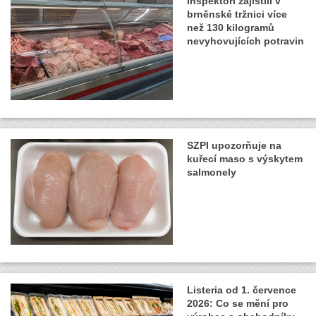
Inspektoři zajistili v
brněnské tržnici více
než 130 kilogramů
nevyhovujících potravin
SZPI upozorňuje na
kuřecí maso s výskytem
salmonely
Listeria od 1. července
2026: Co se mění pro