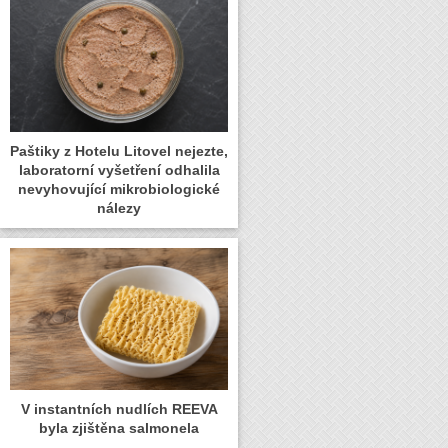
Paštiky z Hotelu Litovel nejezte,
laboratorní vyšetření odhalila
nevyhovující mikrobiologické
nálezy
V instantních nudlích REEVA
byla zjištěna salmonela