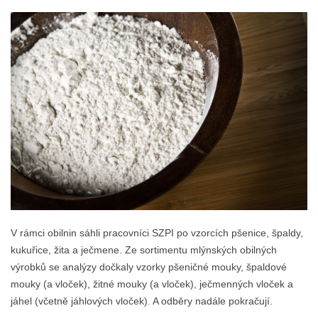
V rámci obilnin sáhli pracovníci SZPI po vzorcích pšenice, špaldy,
kukuřice, žita a ječmene. Ze sortimentu mlýnských obilných
výrobků se analýzy dočkaly vzorky pšeničné mouky, špaldové
mouky (a vloček), žitné mouky (a vloček), ječmenných vloček a
jáhel (včetně jáhlových vloček). A odběry nadále pokračují.