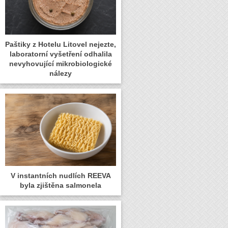
Paštiky z Hotelu Litovel nejezte,
laboratorní vyšetření odhalila
nevyhovující mikrobiologické
nálezy
V instantních nudlích REEVA
byla zjištěna salmonela