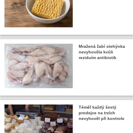
Mražená žabí stehýnka
nevyhověla kvůli
reziduím antibiotik
Téměř každý šestý
prodejce na trzích
nevyhověl při kontrole