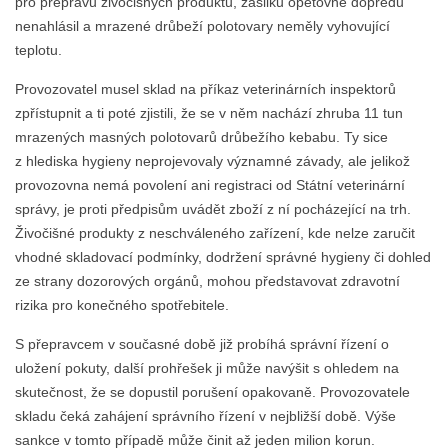
pro přepravu živočišných produktů, zásilku opětovně dopředu
nenahlásil a mrazené drůbeží polotovary neměly vyhovující
teplotu.
Provozovatel musel sklad na příkaz veterinárních inspektorů
zpřístupnit a ti poté zjistili, že se v něm nachází zhruba 11 tun
mrazených masných polotovarů drůbežího kebabu. Ty sice
z hlediska hygieny neprojevovaly významné závady, ale jelikož
provozovna nemá povolení ani registraci od Státní veterinární
správy, je proti předpisům uvádět zboží z ní pocházející na trh.
Živočišné produkty z neschváleného zařízení, kde nelze zaručit
vhodné skladovací podmínky, dodržení správné hygieny či dohled
ze strany dozorových orgánů, mohou představovat zdravotní
rizika pro konečného spotřebitele.
S přepravcem v současné době již probíhá správní řízení o
uložení pokuty, další prohřešek ji může navýšit s ohledem na
skutečnost, že se dopustil porušení opakovaně. Provozovatele
skladu čeká zahájení správního řízení v nejbližší době. Výše
sankce v tomto případě může činit až jeden milion korun.