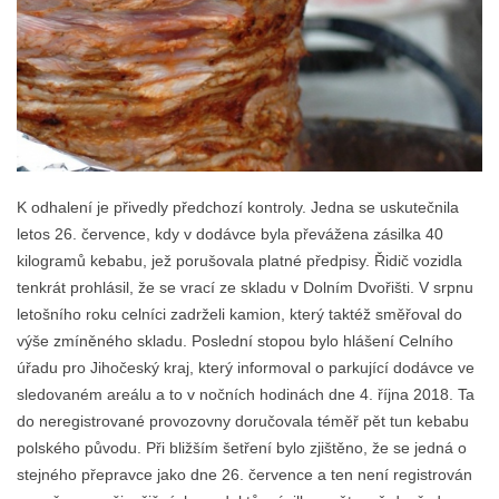
K odhalení je přivedly předchozí kontroly. Jedna se uskutečnila
letos 26. července, kdy v dodávce byla převážena zásilka 40
kilogramů kebabu, jež porušovala platné předpisy. Řidič vozidla
tenkrát prohlásil, že se vrací ze skladu v Dolním Dvořišti. V srpnu
letošního roku celníci zadrželi kamion, který taktéž směřoval do
výše zmíněného skladu. Poslední stopou bylo hlášení Celního
úřadu pro Jihočeský kraj, který informoval o parkující dodávce ve
sledovaném areálu a to v nočních hodinách dne 4. října 2018. Ta
do neregistrované provozovny doručovala téměř pět tun kebabu
polského původu. Při bližším šetření bylo zjištěno, že se jedná o
stejného přepravce jako dne 26. července a ten není registrován