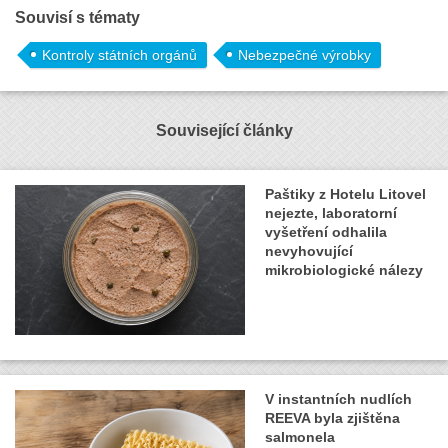
Souvisí s tématy
Kontroly státních orgánů
Nebezpečné výrobky
Související články
Paštiky z Hotelu Litovel
nejezte, laboratorní
vyšetření odhalila
nevyhovující
mikrobiologické nálezy
V instantních nudlích
REEVA byla zjištěna
salmonela