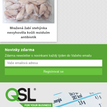
Mražená žabí stehýnka
nevyhověla kvůli reziduím
antibiotik
Novinky zdarma
Zdarma newsletter s novinkami každý týden do Vašeho emailu
Registrovat se