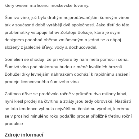
který ovšem má licenci moskevské továrny.
Šumivé víno, jež bylo druhým nejprodávanějším šumivým vínem
tak v současné době vyrábějí dvě společnosti. Jako třetí do této
problematiky vstupuje láhev Zolotoje Bolšoje, která je svým
designem podobná oběma zmiňovaným a jedná se o nápoj
složený z jablečné šťávy, vody a dochucovadel.
Someliéři se shodují, že při výběru by nám měla pomoci i cena.
Šumivá vína pod stokorunu budou z méně kvalitních hroznů.
Bohužel díky levnějším náhražkám dochází k rapidnímu snížení
prodeje licencovaného šumivého vína.
Zatímco dříve se prodávalo ročně v průměru dva miliony lahví,
nyní klesl prodej na čtvrtinu a ztráty jsou tedy obrovské. Naštěstí
se tato tendence vyhnula největšímu českému výrobci, kterému
se v prosinci minulého roku podařilo prodat přibližně třetinu roční
produkce.
Zdroje informací