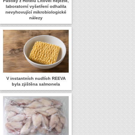
Paštiky z Hotelu Litovel nejezte,
laboratorní vyšetření odhalila
nevyhovující mikrobiologické
nálezy
V instantních nudlích REEVA
byla zjištěna salmonela