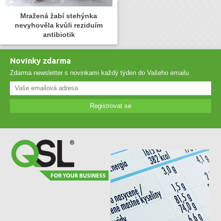
Mražená žabí stehýnka
nevyhověla kvůli reziduím
antibiotik
Novinky zdarma
Zdarma newsletter s novinkami každý týden do Vašeho emailu
Registrovat se