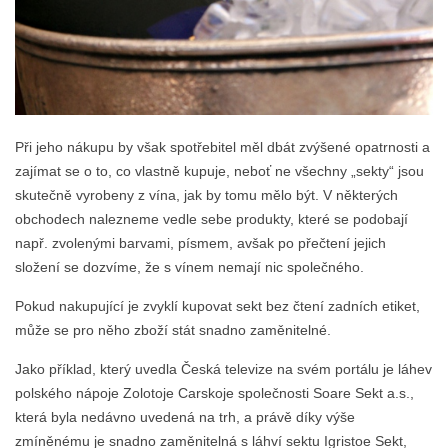
Při jeho nákupu by však spotřebitel měl dbát zvýšené opatrnosti a
zajímat se o to, co vlastně kupuje, neboť ne všechny „sekty“ jsou
skutečně vyrobeny z vína, jak by tomu mělo být. V některých
obchodech nalezneme vedle sebe produkty, které se podobají
např. zvolenými barvami, písmem, avšak po přečtení jejich
složení se dozvíme, že s vínem nemají nic společného.
Pokud nakupující je zvyklí kupovat sekt bez čtení zadních etiket,
může se pro něho zboží stát snadno zaměnitelné.
Jako příklad, který uvedla Česká televize na svém portálu je láhev
polského nápoje Zolotoje Carskoje společnosti Soare Sekt a.s.,
která byla nedávno uvedená na trh, a právě díky výše
zmíněnému je snadno zaměnitelná s láhví sektu Igristoe Sekt,