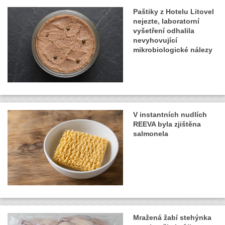
Paštiky z Hotelu Litovel
nejezte, laboratorní
vyšetření odhalila
nevyhovující
mikrobiologické nálezy
V instantních nudlích
REEVA byla zjištěna
salmonela
Mražená žabí stehýnka