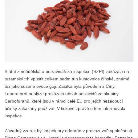
Státní zemědělská a potravinářská inspekce (SZPI) zakázala na
tuzemský trh vpustit celkem sedm tun kustovnice čínské, známé
též jako sušené ovoce goji. Zásilka byla původem z Číny.
Laboratorní analýze prokázala obsah pesiticidů ze skupiny
Carbofuranů, které jsou v rámci celé EU pro jejich nežádoucí
účinky zakázány používat. V tiskové zprávě o tom informovala
inspekce.
Závadný vzorek byl inspektory odebrán v provozovně společnosti
Diana Company s.r.o., která je dovozcem této komodity. Potravina