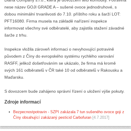
nese název GOJI GRADE A – sušené ovoce jednodruhové, s
dobou minimální trvanlivosti do 7.10. příštího roku a šarží LOT:
PFT16080. Firma musela na základě nařízení inspekce
informovat všechny své odběratelé, aby zajistila stažení závadné
šarže z trhu.
Inspekce vložila zároveň informaci o nevyhovující potravině
původem z Číny do evropského systému rychlého varování
RASFF, jelikož došetřováním se ukázalo, že firma má kromě
svých 161 odběratelů v ČR také 10 od odběratelů v Rakousku a
Maďarsku.
S dovozcem bude zahájeno správní řízení o uložení výše pokuty.
Zdroje informací
Bezpecnostpotravin - SZPI zakázala 7 tun sušeného ovoce goji z
Číny obsahující zakázaný pesticid Carbofuran
[4.7.2017]