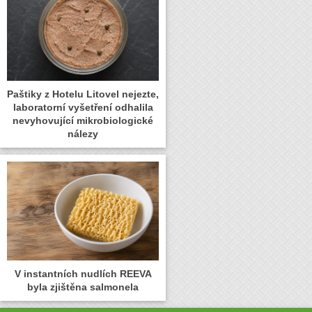
Paštiky z Hotelu Litovel nejezte,
laboratorní vyšetření odhalila
nevyhovující mikrobiologické
nálezy
V instantních nudlích REEVA
byla zjištěna salmonela