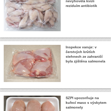
nevyhověla kvůli
reziduím antibiotik
Inspekce varuje: v
čerstvých krůtích
stehnech ze zahraničí
byla zjištěna salmonela
SZPI upozorňuje na
kuřecí maso s výskytem
salmonely