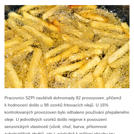
Pracovníci SZPI navštívili dohromady 82 provozoven, přičemž
k hodnocení došlo u 98 vzorků fritovacích olejů. U 16%
kontrolovaných provozoven bylo odhaleno používání přepáleného
oleje. U jednotlivých vzorků došlo nejprve k posouzení
senzorických vlastností (vůně, chuť, barva, přítomnost
zuhelnatělých zbytků, atp.), následně k měření obsahu tzv.