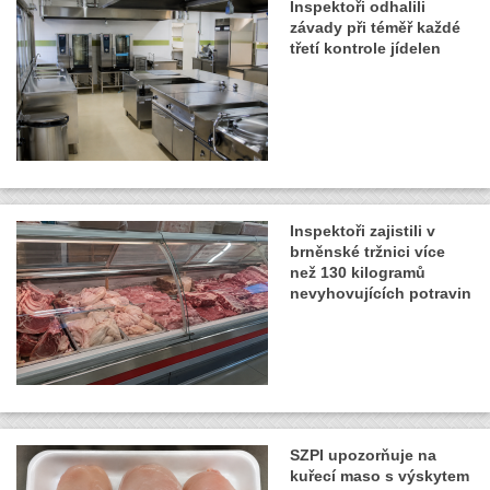
Inspektoři odhalili
závady při téměř každé
třetí kontrole jídelen
Inspektoři zajistili v
brněnské tržnici více
než 130 kilogramů
nevyhovujících potravin
SZPI upozorňuje na
kuřecí maso s výskytem