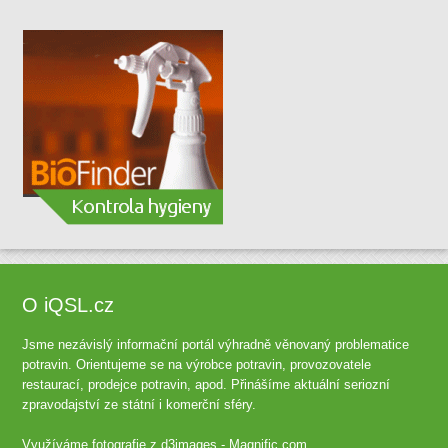
O iQSL.cz
Jsme nezávislý informační portál výhradně věnovaný problematice
potravin. Orientujeme se na výrobce potravin, provozovatele
restaurací, prodejce potravin, apod. Přinášíme aktuální seriozní
zpravodajství ze státní i komerční sféry.
Využíváme fotografie z
d3images - Magnific.com