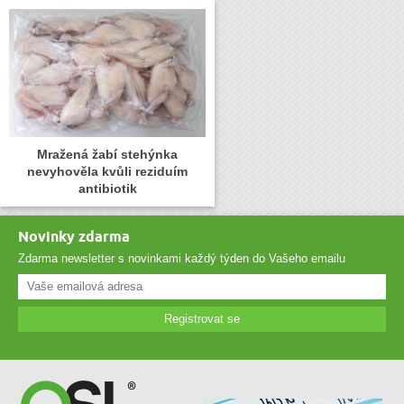
Mražená žabí stehýnka
nevyhověla kvůli reziduím
antibiotik
Novinky zdarma
Zdarma newsletter s novinkami každý týden do Vašeho emailu
Registrovat se