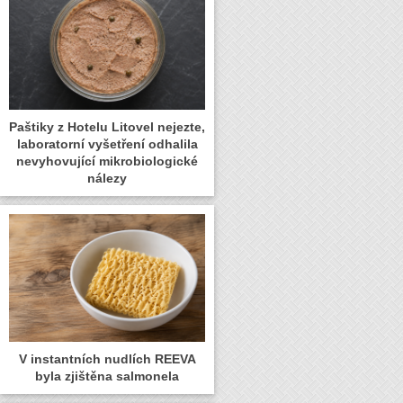
Paštiky z Hotelu Litovel nejezte,
laboratorní vyšetření odhalila
nevyhovující mikrobiologické
nálezy
V instantních nudlích REEVA
byla zjištěna salmonela