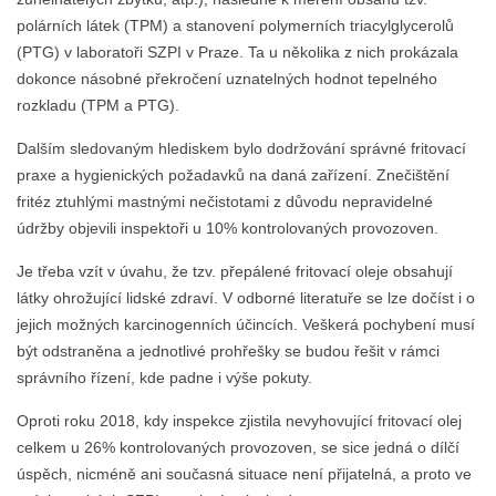
polárních látek (TPM) a stanovení polymerních triacylglycerolů
(PTG) v laboratoři SZPI v Praze. Ta u několika z nich prokázala
dokonce násobné překročení uznatelných hodnot tepelného
rozkladu (TPM a PTG).
Dalším sledovaným hlediskem bylo dodržování správné fritovací
praxe a hygienických požadavků na daná zařízení. Znečištění
fritéz ztuhlými mastnými nečistotami z důvodu nepravidelné
údržby objevili inspektoři u 10% kontrolovaných provozoven.
Je třeba vzít v úvahu, že tzv. přepálené fritovací oleje obsahují
látky ohrožující lidské zdraví. V odborné literatuře se lze dočíst i o
jejich možných karcinogenních účincích. Veškerá pochybení musí
být odstraněna a jednotlivé prohřešky se budou řešit v rámci
správního řízení, kde padne i výše pokuty.
Oproti roku 2018, kdy inspekce zjistila nevyhovující fritovací olej
celkem u 26% kontrolovaných provozoven, se sice jedná o dílčí
úspěch, nicméně ani současná situace není přijatelná, a proto ve