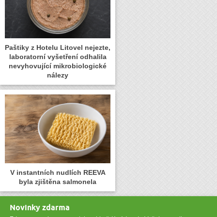
Paštiky z Hotelu Litovel nejezte,
laboratorní vyšetření odhalila
nevyhovující mikrobiologické
nálezy
V instantních nudlích REEVA
byla zjištěna salmonela
Novinky zdarma