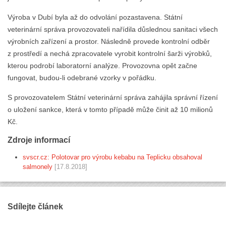
Výroba v Dubí byla až do odvolání pozastavena. Státní
veterinární správa provozovateli nařídila důslednou sanitaci všech
výrobních zařízení a prostor. Následně provede kontrolní odběr
z prostředí a nechá zpracovatele vyrobit kontrolní šarži výrobků,
kterou podrobí laboratorní analýze. Provozovna opět začne
fungovat, budou-li odebrané vzorky v pořádku.
S provozovatelem Státní veterinární správa zahájila správní řízení
o uložení sankce, která v tomto případě může činit až 10 milionů
Kč.
Zdroje informací
svscr.cz: Polotovar pro výrobu kebabu na Teplicku obsahoval
salmonely
[17.8.2018]
Sdílejte článek