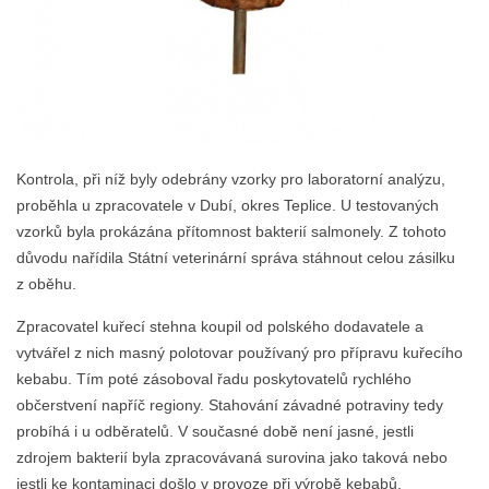
Kontrola, při níž byly odebrány vzorky pro laboratorní analýzu,
proběhla u zpracovatele v Dubí, okres Teplice. U testovaných
vzorků byla prokázána přítomnost bakterií salmonely. Z tohoto
důvodu nařídila Státní veterinární správa stáhnout celou zásilku
z oběhu.
Zpracovatel kuřecí stehna koupil od polského dodavatele a
vytvářel z nich masný polotovar používaný pro přípravu kuřecího
kebabu. Tím poté zásoboval řadu poskytovatelů rychlého
občerstvení napříč regiony. Stahování závadné potraviny tedy
probíhá i u odběratelů. V současné době není jasné, jestli
zdrojem bakterií byla zpracovávaná surovina jako taková nebo
jestli ke kontaminaci došlo v provoze při výrobě kebabů.