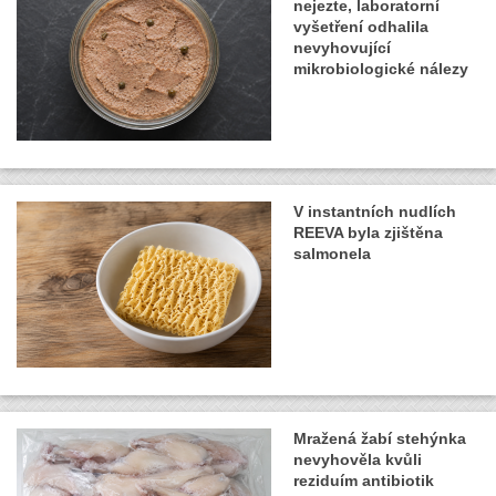
nejezte, laboratorní
vyšetření odhalila
nevyhovující
mikrobiologické nálezy
V instantních nudlích
REEVA byla zjištěna
salmonela
Mražená žabí stehýnka
nevyhověla kvůli
reziduím antibiotik