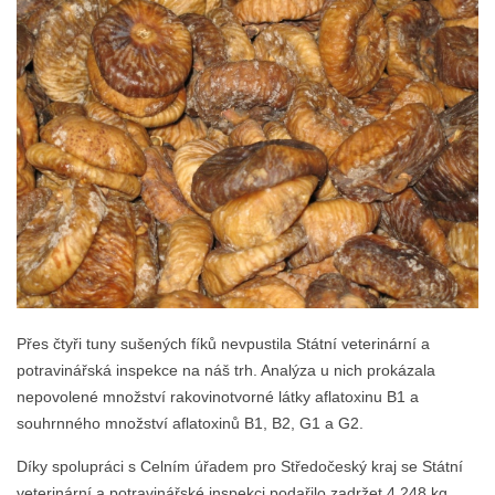
Přes čtyři tuny sušených fíků nevpustila Státní veterinární a
potravinářská inspekce na náš trh. Analýza u nich prokázala
nepovolené množství rakovinotvorné látky aflatoxinu B1 a
souhrnného množství aflatoxinů B1, B2, G1 a G2.
Díky spolupráci s Celním úřadem pro Středočeský kraj se Státní
veterinární a potravinářské inspekci podařilo zadržet 4 248 kg