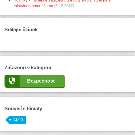
Novinky - Inspekce zadržela čtyři tuny fíků z Turecka s
rakovinotvornou látkou
[5.12.2017]
Sdílejte článek
Zařazeno v kategorii
Bezpečnost
Souvisí s tématy
GMO