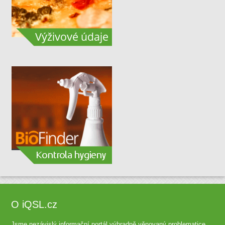
O iQSL.cz
Jsme nezávislý informační portál výhradně věnovaný problematice