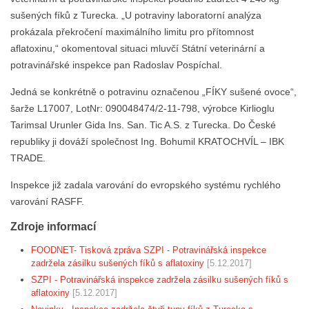
sušených fíků z Turecka. „U potraviny laboratorní analýza
prokázala překročení maximálního limitu pro přítomnost
aflatoxinu,“ okomentoval situaci mluvčí Státní veterinární a
potravinářské inspekce pan Radoslav Pospíchal.
Jedná se konkrétně o potravinu označenou „FÍKY sušené ovoce“,
šarže L17007, LotNr: 090048474/2-11-798, výrobce Kirlioglu
Tarimsal Urunler Gida Ins. San. Tic A.S. z Turecka. Do České
republiky ji dováží společnost Ing. Bohumil KRATOCHVÍL – IBK
TRADE.
Inspekce již zadala varování do evropského systému rychlého
varování RASFF.
Zdroje informací
FOODNET- Tisková zpráva SZPI - Potravinářská inspekce
zadržela zásilku sušených fíků s aflatoxiny
[5.12.2017]
SZPI - Potravinářská inspekce zadržela zásilku sušených fíků s
aflatoxiny
[5.12.2017]