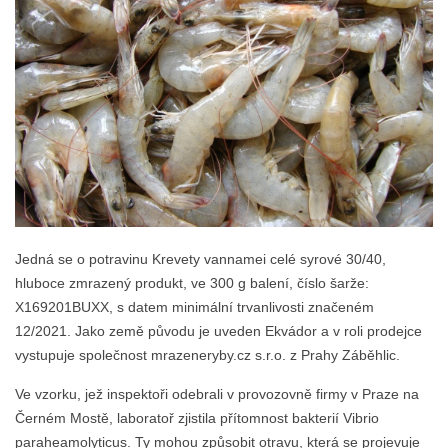
Jedná se o potravinu Krevety vannamei celé syrové 30/40,
hluboce zmrazený produkt, ve 300 g balení, číslo šarže:
X169201BUXX, s datem minimální trvanlivosti značeném
12/2021. Jako země původu je uveden Ekvádor a v roli prodejce
vystupuje společnost mrazeneryby.cz s.r.o. z Prahy Záběhlic.
Ve vzorku, jež inspektoři odebrali v provozovně firmy v Praze na
Černém Mostě, laboratoř zjistila přítomnost bakterií Vibrio
paraheamolyticus. Ty mohou způsobit otravu, která se projevuje