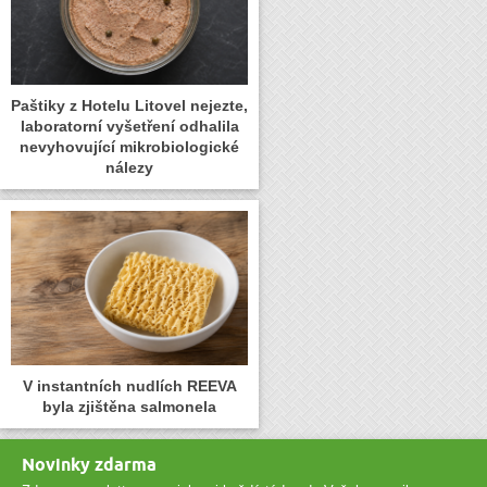
Paštiky z Hotelu Litovel nejezte,
laboratorní vyšetření odhalila
nevyhovující mikrobiologické
nálezy
V instantních nudlích REEVA
byla zjištěna salmonela
Novinky zdarma