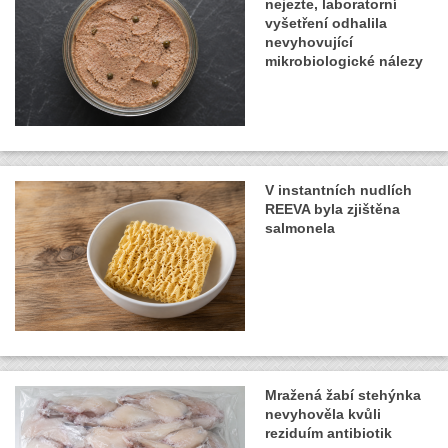
nejezte, laboratorní
vyšetření odhalila
nevyhovující
mikrobiologické nálezy
V instantních nudlích
REEVA byla zjištěna
salmonela
Mražená žabí stehýnka
nevyhověla kvůli
reziduím antibiotik