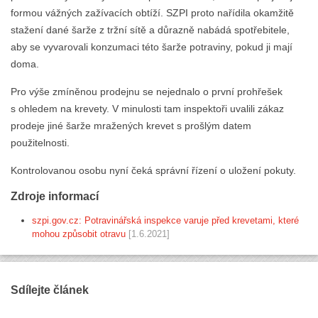
formou vážných zažívacích obtíží. SZPI proto nařídila okamžitě
stažení dané šarže z tržní sítě a důrazně nabádá spotřebitele,
aby se vyvarovali konzumaci této šarže potraviny, pokud ji mají
doma.
Pro výše zmíněnou prodejnu se nejednalo o první prohřešek
s ohledem na krevety. V minulosti tam inspektoři uvalili zákaz
prodeje jiné šarže mražených krevet s prošlým datem
použitelnosti.
Kontrolovanou osobu nyní čeká správní řízení o uložení pokuty.
Zdroje informací
szpi.gov.cz: Potravinářská inspekce varuje před krevetami, které
mohou způsobit otravu
[1.6.2021]
Sdílejte článek