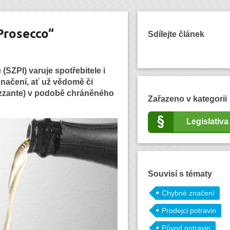
Prosecco“
Sdílejte článek
(SZPI) varuje spotřebitele i
načení, ať už vědomě či
rizzante) v podobě chráněného
Zařazeno v kategorii
Legislativa
Souvisí s tématy
Chybné značení
Prodejci potravin
Původ potravin