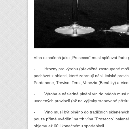
Vína označená jako „Prosecco“ musí splňovat řadu 
- Hrozny pro výrobu (převážně zastoupené mošt
pocházet z oblasti, které zahrnují násl. italské provi
Pordenone, Treviso, Terst, Venezia (Benátky) a Vice
- Výroba a následné plnění vín do nádob musí ro
uvedených provincií (až na výjimky stanovené přísluš
- Víno musí být plněno do tradičních skleněných la
pouze přímé uvádění na trh vína "Prosecco" balen
objemu až 60 l konečnému spotřebiteli.