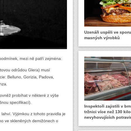
Uzenáři uspěli ve spor
masných výrobků
podmínek, mezi ně patří zejména:
ovou odrůdou Glera) musí
ncie: Belluno, Gorizia, Padova,
nza.
vněž probíhat v některé z výše
nou specifikací).
Inspektoři zajistili v b
tržnici více než 130 ki
hví. Výjimkou z tohoto pravidla je
nevyhovujících potravi
ého ve skleněných demižónech o