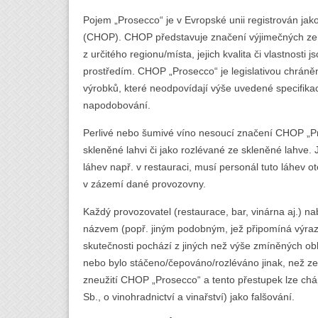
Pojem „Prosecco“ je v Evropské unii registrován j
(CHOP). CHOP představuje značení výjimečných zem
z určitého regionu/místa, jejich kvalita či vlastnost
prostředím. CHOP „Prosecco“ je legislativou chráněn
výrobků, které neodpovídají výše uvedené specifikac
napodobování.
Perlivé nebo šumivé víno nesoucí značení CHOP „P
skleněné lahvi či jako rozlévané ze skleněné lahve. Je
láhev např. v restauraci, musí personál tuto láhev ot
v zázemí dané provozovny.
Každý provozovatel (restaurace, bar, vinárna aj.) na
názvem (popř. jiným podobným, jež připomíná výraz 
skutečnosti pochází z jiných než výše zmíněných obl
nebo bylo stáčeno/čepováno/rozléváno jinak, než ze
zneužití CHOP „Prosecco“ a tento přestupek lze chá
Sb., o vinohradnictví a vinařství) jako falšování.