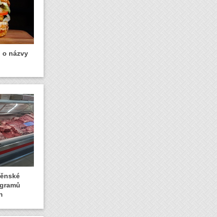
u o názvy
rněnské
logramů
n