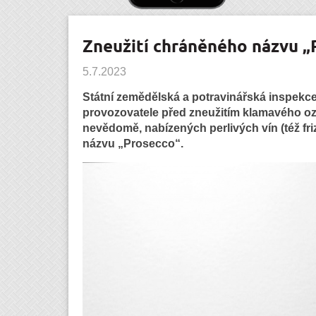
Zneužití chráněného názvu „
5.7.2023
Státní zemědělská a potravinářská inspekce 
provozovatele před zneužitím klamavého oz
nevědomě, nabízených perlivých vín (též f
názvu „Prosecco“.