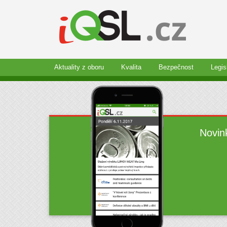
Aktuality z oboru
Kvalita
Bezpečnost
Legis
Novin