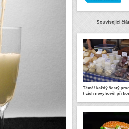
Související čl
Téměř každý šestý pro
trzích nevyhověl při ko