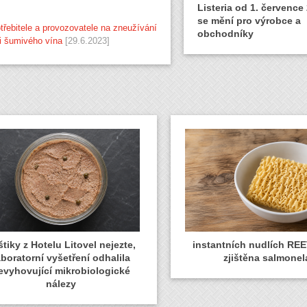
Listeria od 1. července
se mění pro výrobce a
třebitele a provozovatele na zneužívání
obchodníky
či šumivého vína
[29.6.2023]
tiky z Hotelu Litovel nejezte,
instantních nudlích REE
aboratorní vyšetření odhalila
zjištěna salmonel
evyhovující mikrobiologické
nálezy