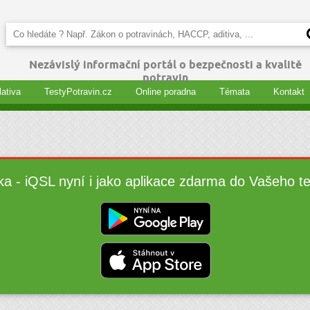
Nezávislý informační portál o bezpečnosti a kvalitě
potravin
lativa
TestyPotravin.cz
Online poradna
Témata
Kontakt
ka - iQSL nyní i jako aplikace zdarma do Vašeho t