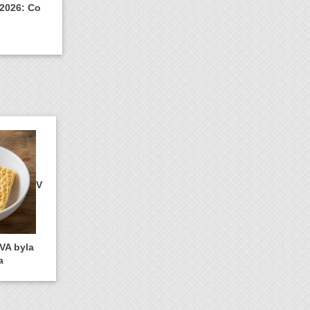
 2026: Co
V
VA byla
a