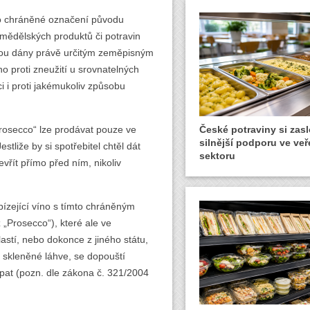
ako chráněné označení původu
ědělských produktů či potravin
i jsou dány právě určitým zeměpisným
o proti zneužití u srovnatelných
i i proti jakémukoliv způsobu
rosecco“ lze prodávat pouze ve
České potraviny si zasl
silnější podporu ve ve
stliže by si spotřebitel chtěl dát
sektoru
evřít přímo před ním, nikoliv
bízející víno s tímto chráněným
„Prosecco“), které ale ve
astí, nebo dokonce z jiného státu,
 skleněné láhve, se dopouští
pat (pozn. dle zákona č. 321/2004