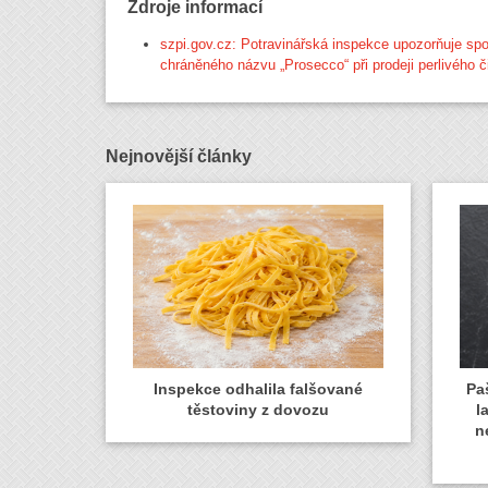
Zdroje informací
szpi.gov.cz: Potravinářská inspekce upozorňuje spo
chráněného názvu „Prosecco“ při prodeji perlivého 
Nejnovější články
Inspekce odhalila falšované
Paš
těstoviny z dovozu
l
n