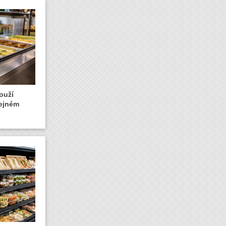
ouží
řejném