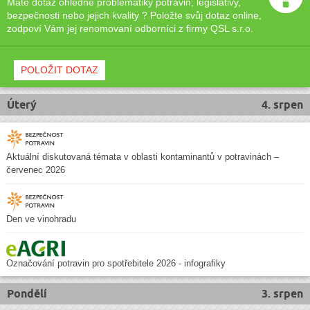
Máte dotaz ohledně problematiky potravin, legislativy,
bezpečnosti nebo jejich kvality ? Položte svůj dotaz online,
zodpoví Vám jej renomovaní odborníci z firmy QSL s.r.o.
POLOŽIT DOTAZ
Úterý
4. srpen
Aktuální diskutovaná témata v oblasti kontaminantů v potravinách –
červenec 2026
Den ve vinohradu
Označování potravin pro spotřebitele 2026 - infografiky
Pondělí
3. srpen