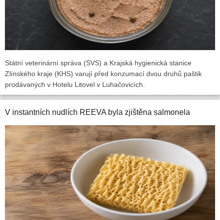
Státní veterinární správa (SVS) a Krajská hygienická stanice
Zlínského kraje (KHS) varují před konzumací dvou druhů paštik
prodávaných v Hotelu Litovel v Luhačovicích.
V instantních nudlích REEVA byla zjištěna salmonela