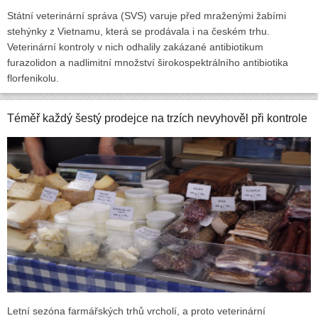
Státní veterinární správa (SVS) varuje před mraženými žabími
stehýnky z Vietnamu, která se prodávala i na českém trhu.
Veterinární kontroly v nich odhalily zakázané antibiotikum
furazolidon a nadlimitní množství širokospektrálního antibiotika
florfenikolu.
Téměř každý šestý prodejce na trzích nevyhověl při kontrole
Letní sezóna farmářských trhů vrcholí, a proto veterinární