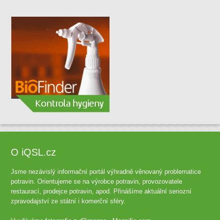
O iQSL.cz
Jsme nezávislý informační portál výhradně věnovaný problematice
potravin. Orientujeme se na výrobce potravin, provozovatele
restaurací, prodejce potravin, apod. Přinášíme aktuální seriozní
zpravodajství ze státní i komerční sféry.