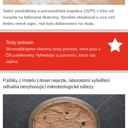
Státní zemědělská a potravinářská inspekce (SZPI) v tržní síti
narazila na falšované těstoviny. Výrobek obsahoval o více než
třetinu méně vajec, než bylo deklarováno na obalu.
Testy potravin
Shromažďujeme všechny testy potravin, které jsou v
ČR publikovány. Vyhledejte si potravinu, která vás
zajímá.
Paštiky z Hotelu Litovel nejezte, laboratorní vyšetření
odhalila nevyhovující mikrobiologické nálezy