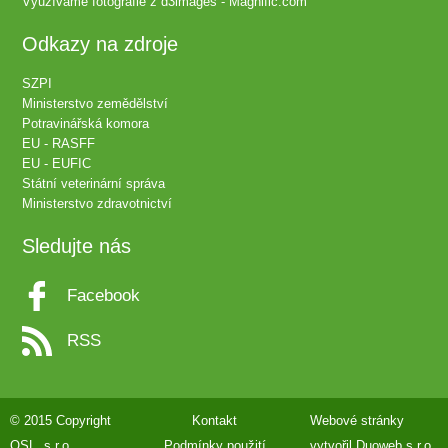
Využíváme fotografie z
d3images - Magnific.com
Odkazy na zdroje
SZPI
Ministerstvo zemědělství
Potravinářská komora
EU - RASFF
EU - EUFIC
Státní veterinární správa
Ministerstvo zdravotnictví
Sledujte nás
Facebook
RSS
© 2015 Copyright
Kontakt
Webové stránky
QSL, s.r.o.
Podmínky použití
vytvořil
Duoweb s.r.o.