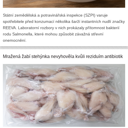
Státní zemědělská a potravinářská inspekce (SZPI) varuje
spotřebitele před konzumací několika šarží instantních nudlí značky
REEVA. Laboratorní rozbory v nich prokázaly přítomnost bakterií
rodu Salmonella, které mohou způsobit závažná střevní
onemocnění.
Mražená žabí stehýnka nevyhověla kvůli reziduím antibiotik