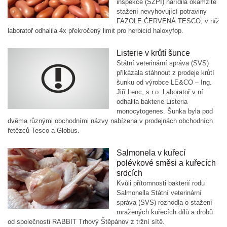
inspekce (SZPI) nařídila okamžité
stažení nevyhovující potraviny
FAZOLE ČERVENÁ TESCO, v níž
laboratoř odhalila 4x překročený limit pro herbicid haloxyfop.
Listerie v krůtí šunce
Státní veterinární správa (SVS)
přikázala stáhnout z prodeje krůtí
šunku od výrobce LE&CO – Ing.
Jiří Lenc, s.r.o. Laboratoř v ní
odhalila bakterie Listeria
monocytogenes. Šunka byla pod
dvěma různými obchodními názvy nabízena v prodejnách obchodních
řetězců Tesco a Globus.
Salmonela v kuřecí
polévkové směsi a kuřecích
srdcích
Kvůli přítomnosti bakterií rodu
Salmonella Státní veterinární
správa (SVS) rozhodla o stažení
mražených kuřecích dílů a drobů
od společnosti RABBIT Trhový Štěpánov z tržní sítě.