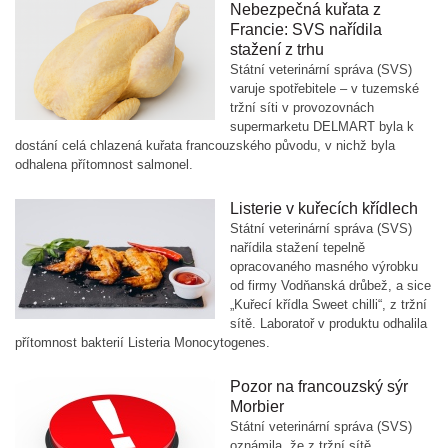
Nebezpečná kuřata z
Francie: SVS nařídila
stažení z trhu
Státní veterinární správa (SVS)
varuje spotřebitele – v tuzemské
tržní síti v provozovnách
supermarketu DELMART byla k
dostání celá chlazená kuřata francouzského původu, v nichž byla
odhalena přítomnost salmonel.
Listerie v kuřecích křídlech
Státní veterinární správa (SVS)
nařídila stažení tepelně
opracovaného masného výrobku
od firmy Vodňanská drůbež, a sice
„Kuřecí křídla Sweet chilli“, z tržní
sítě. Laboratoř v produktu odhalila
přítomnost bakterií Listeria Monocytogenes.
Pozor na francouzský sýr
Morbier
Státní veterinární správa (SVS)
oznámila, že z tržní sítě