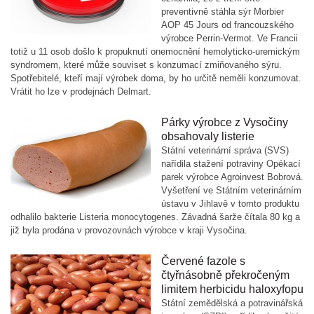
preventivně stáhla sýr Morbier
AOP 45 Jours od francouzského
výrobce Perrin-Vermot. Ve Francii
totiž u 11 osob došlo k propuknutí onemocnění hemolyticko-uremickým
syndromem, které může souviset s konzumací zmiňovaného sýru.
Spotřebitelé, kteří mají výrobek doma, by ho určitě neměli konzumovat.
Vrátit ho lze v prodejnách Delmart.
Párky výrobce z Vysočiny
obsahovaly listerie
Státní veterinární správa (SVS)
nařídila stažení potraviny Opékací
parek výrobce Agroinvest Bobrová.
Vyšetření ve Státním veterinárním
ústavu v Jihlavě v tomto produktu
odhalilo bakterie Listeria monocytogenes. Závadná šarže čítala 80 kg a
již byla prodána v provozovnách výrobce v kraji Vysočina.
Červené fazole s
čtyřnásobně překročeným
limitem herbicidu haloxyfopu
Státní zemědělská a potravinářská