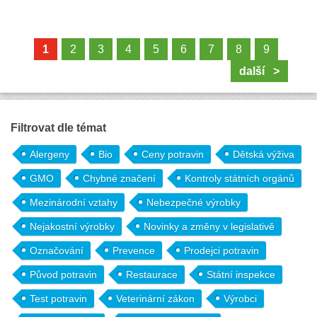
1
2
3
4
5
6
7
8
9
další >
Filtrovat dle témat
Alergeny
Bio
Ceny potravin
Dětská výživa
GMO
Chybné značení
Kontroly státních orgánů
Mezinárodní vztahy
Nebezpečné výrobky
Nejakostní výrobky
Novinky a změny v legislativě
Označování
Prevence
Prodejci potravin
Původ potravin
Restaurace
Státní inspekce
Test potravin
Veterinární zákon
Výrobci