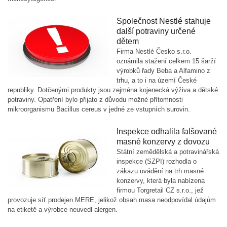
Společnost Nestlé stahuje
další potraviny určené
dětem
Firma Nestlé Česko s.r.o.
oznámila stažení celkem 15 šarží
výrobků řady Beba a Alfamino z
trhu, a to i na území České
republiky. Dotčenými produkty jsou zejména kojenecká výživa a dětské
potraviny. Opatření bylo přijato z důvodu možné přítomnosti
mikroorganismu Bacillus cereus v jedné ze vstupních surovin.
Inspekce odhalila falšované
masné konzervy z dovozu
Státní zemědělská a potravinářská
inspekce (SZPI) rozhodla o
zákazu uvádění na trh masné
konzervy, která byla nabízena
firmou Torgretail CZ s.r.o., jež
provozuje síť prodejen MERE, jelikož obsah masa neodpovídal údajům
na etiketě a výrobce neuvedl alergen.