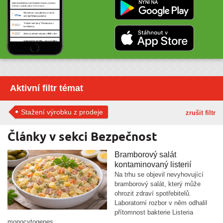
Aktivní filtr témat
Stažení výrobku z prodeje
zrušit filtr
Články v sekci Bezpečnost
Bramborový salát
kontaminovaný listerií
Na trhu se objevil nevyhovující
bramborový salát, který může
ohrozit zdraví spotřebitelů.
Laboratorní rozbor v něm odhalil
přítomnost bakterie Listeria
monocytogenes.