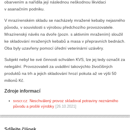
obarvením a nařídila její následnou neškodnou likvidaci
v asanačním podniku.
V mrazírenském skladu se nacházely mražené kebaby nejasného
původu, v souvislosti s výrobou předchozího provozovatele.
Mrazírenský návěs na dvoře (pozn. s aktivním mražením) sloužil
ke skladování mražených kebabů a masa v přepravních bednách.
Oba byly uzavřeny pomocí úřední veterinární uzávěry.
Subjekt nebyl ke své činnosti schválen KVS, lze jej tedy označit za
nelegální. Provozovateli za uvádění takovýchto živočišných
produktů na trh a jejich skladování hrozí pokuta až ve výši 50
milionů Kč.
Zdroje informací
svscr.cz: Neschválený provoz skladoval potraviny neznámého
původu a prošlé výrobky
[26.10.2021]
Sdílejte článek