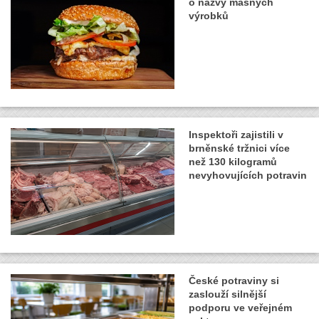
o názvy masných
výrobků
Inspektoři zajistili v
brněnské tržnici více
než 130 kilogramů
nevyhovujících potravin
České potraviny si
zaslouží silnější
podporu ve veřejném