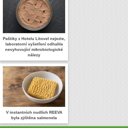
Paštiky z Hotelu Litovel nejezte,
laboratorní vyšetření odhalila
nevyhovující mikrobiologické
nálezy
V instantních nudlích REEVA
byla zjištěna salmonela