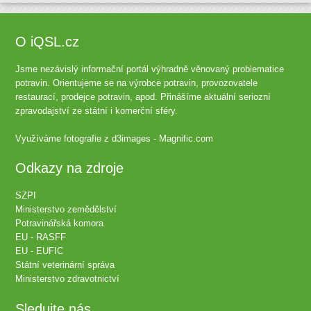
O iQSL.cz
Jsme nezávislý informační portál výhradně věnovaný problematice
potravin. Orientujeme se na výrobce potravin, provozovatele
restaurací, prodejce potravin, apod. Přinášíme aktuální seriozní
zpravodajství ze státní i komerční sféry.
Využíváme fotografie z
d3images - Magnific.com
Odkazy na zdroje
SZPI
Ministerstvo zemědělství
Potravinářská komora
EU - RASFF
EU - EUFIC
Státní veterinární správa
Ministerstvo zdravotnictví
Sledujte nás