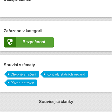
Zařazeno v kategorii
Bezpečnost
Souvisí s tématy
Chybné značení
Kontroly státních orgánů
Původ potravin
Související články