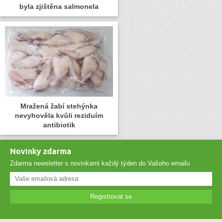
byla zjištěna salmonela
Mražená žabí stehýnka
nevyhověla kvůli reziduím
antibiotik
Novinky zdarma
Zdarma newsletter s novinkami každý týden do Vašeho emailu
Registrovat se