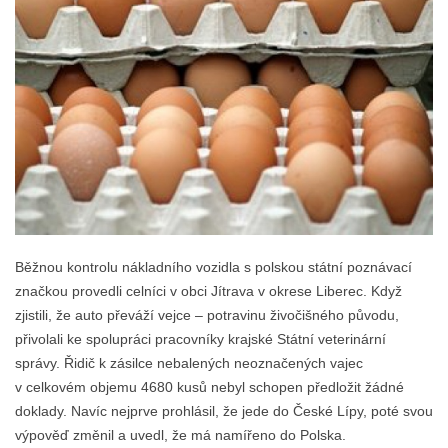
Běžnou kontrolu nákladního vozidla s polskou státní poznávací
značkou provedli celníci v obci Jítrava v okrese Liberec. Když
zjistili, že auto převáží vejce – potravinu živočišného původu,
přivolali ke spolupráci pracovníky krajské Státní veterinární
správy. Řidič k zásilce nebalených neoznačených vajec
v celkovém objemu 4680 kusů nebyl schopen předložit žádné
doklady. Navíc nejprve prohlásil, že jede do České Lípy, poté svou
výpověď změnil a uvedl, že má namířeno do Polska.