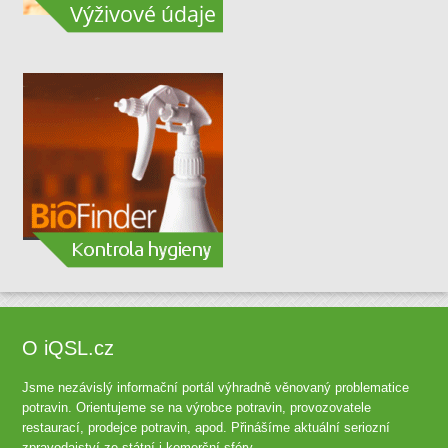
O iQSL.cz
Jsme nezávislý informační portál výhradně věnovaný problematice
potravin. Orientujeme se na výrobce potravin, provozovatele
restaurací, prodejce potravin, apod. Přinášíme aktuální seriozní
zpravodajství ze státní i komerční sféry.