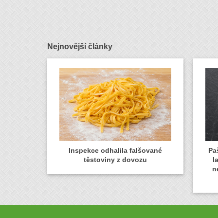
Nejnovější články
Inspekce odhalila falšované
Paš
těstoviny z dovozu
l
n