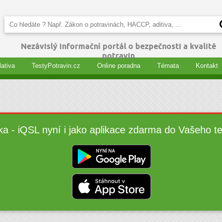
Nezávislý informační portál o bezpečnosti a kvalitě
potravin
lativa
TestyPotravin.cz
Online poradna
Témata
Kontakt
ka - iQSL nyní i jako aplikace zdarma do Vašeho t