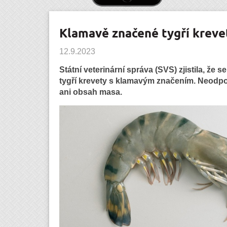
Klamavě značené tygří krevety
12.9.2023
Státní veterinární správa (SVS) zjistila, že
tygří krevety s klamavým značením. Neodp
ani obsah masa.