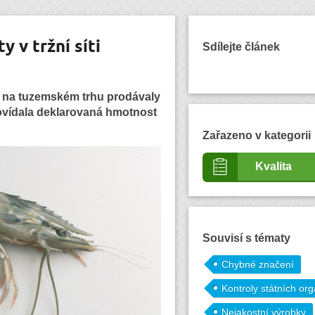
 v tržní síti
Sdílejte článek
 se na tuzemském trhu prodávaly
ovídala deklarovaná hmotnost
Zařazeno v kategorii
Kvalita
Souvisí s tématy
Chybné značení
Kontroly státních or
Nejakostní výrobky