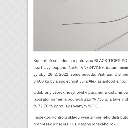
Konkrétně se jednalo o potravinu BLACK TIGER PD
bez hlavy loupané, šarže: VN734VI159, datum minimál
výroby: 26. 2. 2022, země původu: Vietnam. Distribu
3 600 kg byla společnost Julia Alex asianfood s.r.o.,
Odebraný vzorek nevyhověl v parametru čistá hmotn
laboratoř naměřila pouhých ±15 % 736 g, a také v ob
% 72,76 % oproti avizovaným 96 %.
Inspektoři kontrolu skladu výše zmíněného distribut
prohřešek u něj řešili už v srpnu loňského roku.