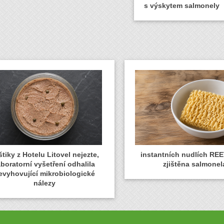
s výskytem salmonely
tiky z Hotelu Litovel nejezte,
instantních nudlích REE
aboratorní vyšetření odhalila
zjištěna salmonel
evyhovující mikrobiologické
nálezy