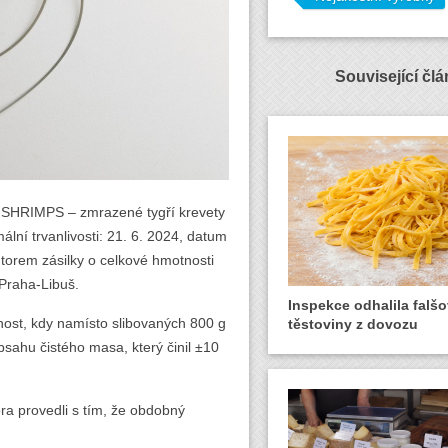
Související čl
 SHRIMPS – zmrazené tygří krevety
ní trvanlivosti: 21. 6. 2024, datum
torem zásilky o celkové hmotnosti
 Praha-Libuš.
Inspekce odhalila falš
ost, kdy namísto slibovaných 800 g
těstoviny z dovozu
sahu čistého masa, který činil ±10
ora provedli s tím, že obdobný