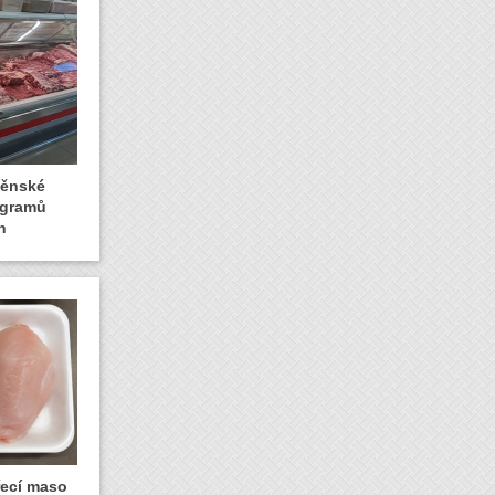
rněnské
logramů
n
řecí maso