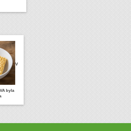
V
VA byla
a