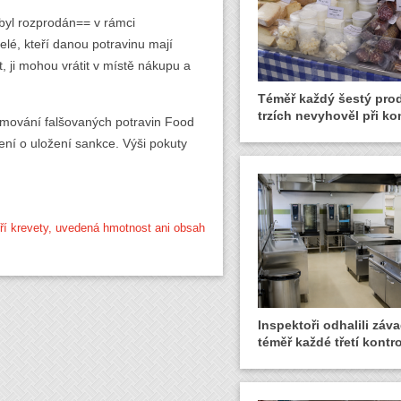
 byl rozprodán== v rámci
lé, kteří danou potravinu mají
t, ji mohou vrátit v místě nákupu a
Téměř každý šestý pro
trzích nevyhověl při ko
amování falšovaných potravin Food
ení o uložení sankce. Výši pokuty
ří krevety, uvedená hmotnost ani obsah
Inspektoři odhalili záva
téměř každé třetí kontro