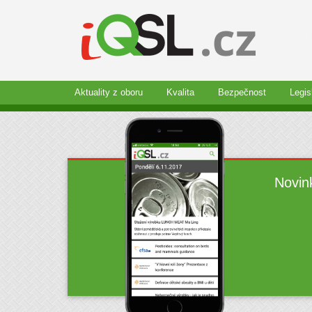
Aktuality z oboru
Kvalita
Bezpečnost
Legis
Novin