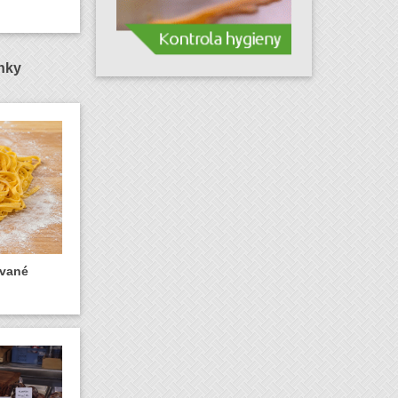
ánky
ované