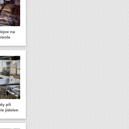
dejce na
ntrole
dy při
le jídelen