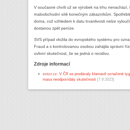
V současné chvíli už se výrobek na trhu nenachází,
maloobchodní sítě konečným zákazníkům. Spotřebite
doma, což vzhledem k datu trvanlivosti nelze vylouči
dostanou zpět peníze.
SVS případ vložila do evropského systému pro ozn
Fraud a s kontrolovanou osobou zahájila správní říz
ovlivní skutečnost, že se jedná o recidivu.
Zdroje informací
svscr.cz: V ČR se prodávaly klamavě označené tyg
masa neodpovídaly skutečnosti
[7.9.2023]