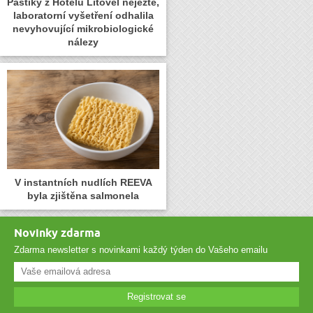
Paštiky z Hotelu Litovel nejezte,
laboratorní vyšetření odhalila
nevyhovující mikrobiologické
nálezy
V instantních nudlích REEVA
byla zjištěna salmonela
Novinky zdarma
Zdarma newsletter s novinkami každý týden do Vašeho emailu
Registrovat se