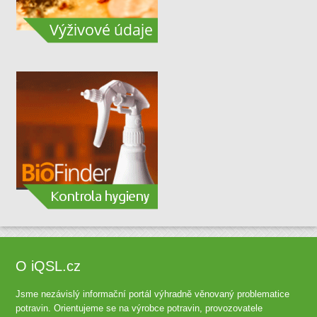
O iQSL.cz
Jsme nezávislý informační portál výhradně věnovaný problematice
potravin. Orientujeme se na výrobce potravin, provozovatele