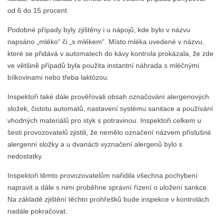
od 6 do 15 procent.
Podobné případy byly zjištěny i u nápojů, kde bylo v názvu
napsáno „mléko“ či „s mlékem“. Místo mléka uvedené v názvu,
které se přidává v automatech do kávy kontrola prokázala, že zde
ve většině případů byla použita instantní náhrada s mléčnými
bílkovinami nebo třeba laktózou.
Inspektoři také dále prověřovali obsah označování alergenových
složek, čistotu automatů, nastavení systému sanitace a používání
vhodných materiálů pro styk s potravinou. Inspektoři celkem u
šesti provozovatelů zjistili, že nemělo označení názvem příslušné
alergenní složky a u dvanácti vyznačení alergenů bylo s
nedostatky.
Inspektoři těmto provozovatelům nařidila všechna pochybení
napravit a dále s nimi proběhne správní řízení o uložení sankce.
Na základě zjištění těchto prohřešků bude inspekce v kontrolách
nadále pokračovat.