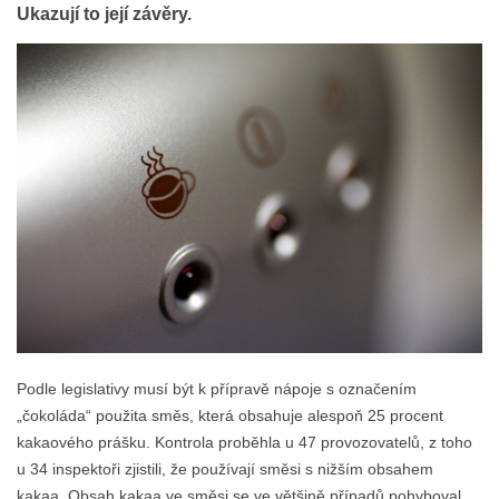
Ukazují to její závěry.
Podle legislativy musí být k přípravě nápoje s označením
„čokoláda“ použita směs, která obsahuje alespoň 25 procent
kakaového prášku. Kontrola proběhla u 47 provozovatelů, z toho
u 34 inspektoři zjistili, že používají směsi s nižším obsahem
kakaa. Obsah kakaa ve směsi se ve většině případů pohyboval