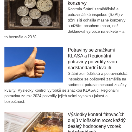
konzervy
Kontrola Státní zemědělské a
potravinářské inspekce (SZPI) v
tržní síti odhalila masné konzervy
s nižším obsahem masa, než
deklaroval výrobce na etiketě – a
to bezmála o 20 %.
Potraviny se značkami
KLASA a Regionální
potraviny potvrdily svou
nadstandardní kvalitu
Státní zemědělská a potravinářská
inspekce se opětovně zaměřila na
sortiment potravin nesoucí značky
kvality. Výsledky kontrol výrobků se značkou KLASA či Regionální
potravina za rok 2024 potvrdily jejich velmi vysokou jakost a
bezpečnost.
Výsledky kontrol fritovacích
olejů v loňském roce: každý
desátý hodnocený vzorek