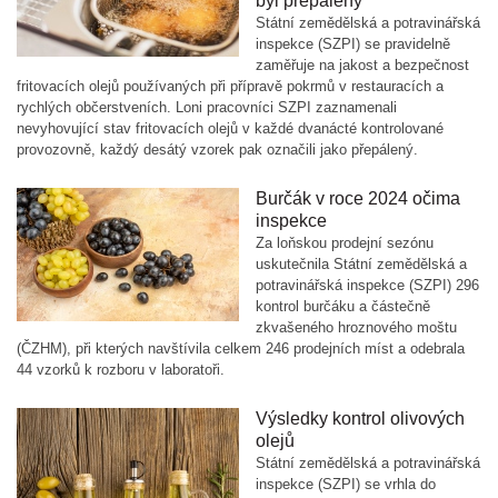
byl přepálený
Státní zemědělská a potravinářská
inspekce (SZPI) se pravidelně
zaměřuje na jakost a bezpečnost
fritovacích olejů používaných při přípravě pokrmů v restauracích a
rychlých občerstveních. Loni pracovníci SZPI zaznamenali
nevyhovující stav fritovacích olejů v každé dvanácté kontrolované
provozovně, každý desátý vzorek pak označili jako přepálený.
Burčák v roce 2024 očima
inspekce
Za loňskou prodejní sezónu
uskutečnila Státní zemědělská a
potravinářská inspekce (SZPI) 296
kontrol burčáku a částečně
zkvašeného hroznového moštu
(ČZHM), při kterých navštívila celkem 246 prodejních míst a odebrala
44 vzorků k rozboru v laboratoři.
Výsledky kontrol olivových
olejů
Státní zemědělská a potravinářská
inspekce (SZPI) se vrhla do