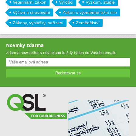
Veterinární zákon
Výrobci
Výzkum, studie
Výživa a stravování
Zákon o významné tržní síle
Zákony, vyhlášky, nařízení
Zemědělství
Novinky zdarma
Zdarma newsletter s novinkami každý týden do Vašeho emailu
Registrovat se