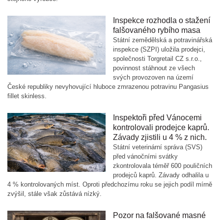
Inspekce rozhodla o stažení
falšovaného rybího masa
Státní zemědělská a potravinářská
inspekce (SZPI) uložila prodejci,
společnosti Torgretail CZ s.r.o.,
povinnost stáhnout ze všech
svých provozoven na území
České republiky nevyhovující hluboce zmrazenou potravinu Pangasius
fillet skinless.
Inspektoři před Vánocemi
kontrolovali prodejce kaprů.
Závady zjistili u 4 % z nich.
Státní veterinární správa (SVS)
před vánočními svátky
zkontrolovala téměř 600 pouličních
prodejců kaprů. Závady odhalila u
4 % kontrolovaných míst. Oproti předchozímu roku se jejich podíl mírně
zvýšil, stále však zůstává nízký.
Pozor na falšované masné