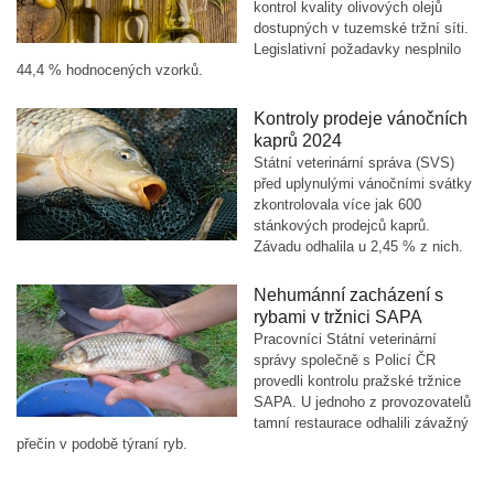
kontrol kvality olivových olejů
dostupných v tuzemské tržní síti.
Legislativní požadavky nesplnilo
44,4 % hodnocených vzorků.
Kontroly prodeje vánočních
kaprů 2024
Státní veterinární správa (SVS)
před uplynulými vánočními svátky
zkontrolovala více jak 600
stánkových prodejců kaprů.
Závadu odhalila u 2,45 % z nich.
Nehumánní zacházení s
rybami v tržnici SAPA
Pracovníci Státní veterinární
správy společně s Policí ČR
provedli kontrolu pražské tržnice
SAPA. U jednoho z provozovatelů
tamní restaurace odhalili závažný
přečin v podobě týraní ryb.