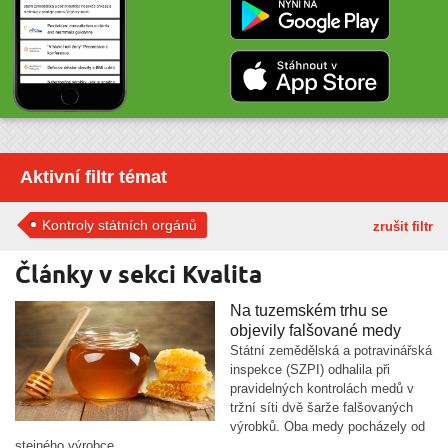
Aktivní filtr témat
Kontroly státních orgánů
zrušit filtr
Články v sekci Kvalita
Na tuzemském trhu se
objevily falšované medy
Státní zemědělská a potravinářská
inspekce (SZPI) odhalila při
pravidelných kontrolách medů v
tržní síti dvě šarže falšovaných
výrobků. Oba medy pocházely od
stejného výrobce.