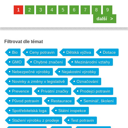
1
2
3
4
5
6
7
8
9
další >
Filtrovat dle témat
Bio
Ceny potravin
Dětská výživa
Dotace
GMO
Chybné značení
Mezinárodní vztahy
Nebezpečné výrobky
Nejakostní výrobky
Novinky a změny v legislativě
Označování
Prevence
Privátní značky
Prodejci potravin
Původ potravin
Restaurace
Seminář, školení
Spotřebitelská loga
Státní inspekce
Stažení výrobku z prodeje
Test potravin