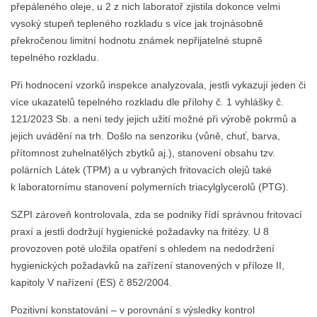
přepáleného oleje, u 2 z nich laboratoř zjistila dokonce velmi
vysoký stupeň tepleného rozkladu s více jak trojnásobně
překročenou limitní hodnotu známek nepřijatelné stupně
tepelného rozkladu.
Při hodnocení vzorků inspekce analyzovala, jestli vykazují jeden či
více ukazatelů tepelného rozkladu dle přílohy č. 1 vyhlášky č.
121/2023 Sb. a není tedy jejich užití možné při výrobě pokrmů a
jejich uvádění na trh. Došlo na senzoriku (vůně, chuť, barva,
přítomnost zuhelnatělých zbytků aj.), stanovení obsahu tzv.
polárních Látek (TPM) a u vybraných fritovacích olejů také
k laboratornímu stanovení polymerních triacylglycerolů (PTG).
SZPI zároveň kontrolovala, zda se podniky řídí správnou fritovací
praxí a jestli dodržují hygienické požadavky na fritézy. U 8
provozoven poté uložila opatření s ohledem na nedodržení
hygienických požadavků na zařízení stanovených v příloze II,
kapitoly V nařízení (ES) č 852/2004.
Pozitivní konstatování – v porovnání s výsledky kontrol