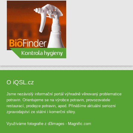
O iQSL.cz
Jsme nezávislý informační portál výhradně věnovaný problematice
potravin. Orientujeme se na výrobce potravin, provozovatele
restaurací, prodejce potravin, apod. Přinášíme aktuální seriozní
zpravodajství ze státní i komerční sféry.
Využíváme fotografie z
d3images - Magnific.com