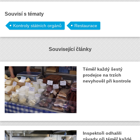
Souvisí s tématy
Kontroly státních orgánů
Restaurace
Související články
Téměř každý šestý
prodejce na trzích
nevyhověl při kontrole
Inspektoři odhalili
závady při téměř každé