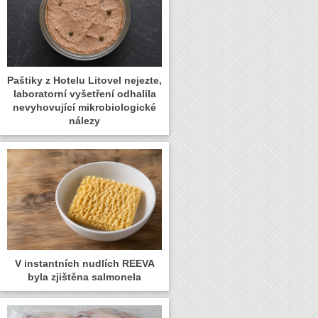
Paštiky z Hotelu Litovel nejezte,
laboratorní vyšetření odhalila
nevyhovující mikrobiologické
nálezy
V instantních nudlích REEVA
byla zjištěna salmonela