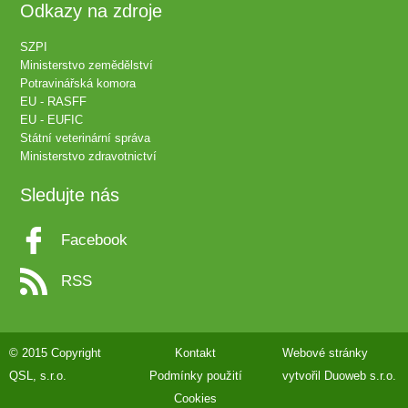
Odkazy na zdroje
SZPI
Ministerstvo zemědělství
Potravinářská komora
EU - RASFF
EU - EUFIC
Státní veterinární správa
Ministerstvo zdravotnictví
Sledujte nás
Facebook
RSS
© 2015 Copyright
Kontakt
Webové stránky
QSL, s.r.o.
Podmínky použití
vytvořil
Duoweb s.r.o.
Cookies