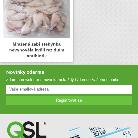
Mražená žabí stehýnka
nevyhověla kvůli reziduím
antibiotik
Novinky zdarma
Zdarma newsletter s novinkami každý týden do Vašeho emailu
Registrovat se