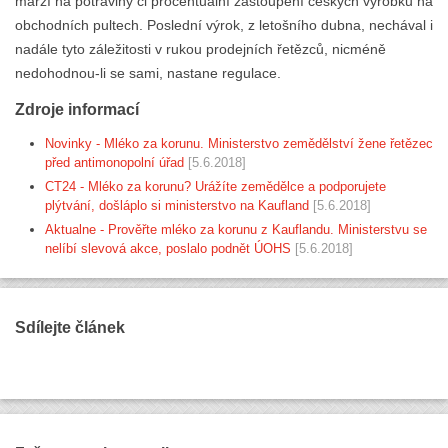
marží na potraviny či procentuální zastoupení českých výrobků na
obchodních pultech. Poslední výrok, z letošního dubna, nechával i
nadále tyto záležitosti v rukou prodejních řetězců, nicméně
nedohodnou-li se sami, nastane regulace.
Zdroje informací
Novinky - Mléko za korunu. Ministerstvo zemědělství žene řetězec
před antimonopolní úřad
[5.6.2018]
CT24 - Mléko za korunu? Urážíte zemědělce a podporujete
plýtvání, došláplo si ministerstvo na Kaufland
[5.6.2018]
Aktualne - Prověřte mléko za korunu z Kauflandu. Ministerstvu se
nelíbí slevová akce, poslalo podnět ÚOHS
[5.6.2018]
Sdílejte článek