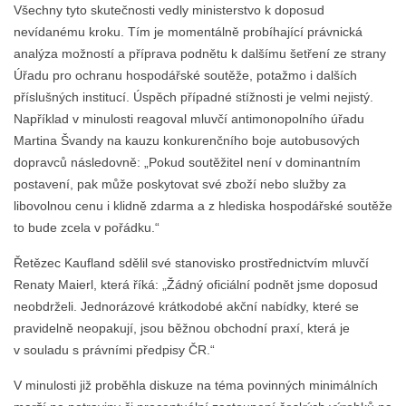
Všechny tyto skutečnosti vedly ministerstvo k doposud
nevídanému kroku. Tím je momentálně probíhající právnická
analýza možností a příprava podnětu k dalšímu šetření ze strany
Úřadu pro ochranu hospodářské soutěže, potažmo i dalších
příslušných institucí. Úspěch případné stížnosti je velmi nejistý.
Například v minulosti reagoval mluvčí antimonopolního úřadu
Martina Švandy na kauzu konkurenčního boje autobusových
dopravců následovně: „Pokud soutěžitel není v dominantním
postavení, pak může poskytovat své zboží nebo služby za
libovolnou cenu i klidně zdarma a z hlediska hospodářské soutěže
to bude zcela v pořádku.“
Řetězec Kaufland sdělil své stanovisko prostřednictvím mluvčí
Renaty Maierl, která říká: „Žádný oficiální podnět jsme doposud
neobdrželi. Jednorázové krátkodobé akční nabídky, které se
pravidelně neopakují, jsou běžnou obchodní praxí, která je
v souladu s právními předpisy ČR.“
V minulosti již proběhla diskuze na téma povinných minimálních