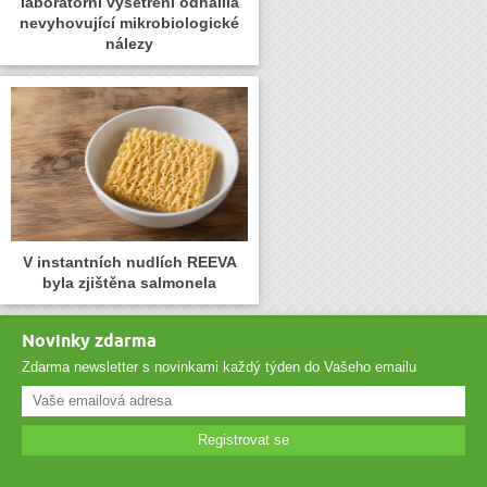
laboratorní vyšetření odhalila
nevyhovující mikrobiologické
nálezy
V instantních nudlích REEVA
byla zjištěna salmonela
Novinky zdarma
Zdarma newsletter s novinkami každý týden do Vašeho emailu
Registrovat se