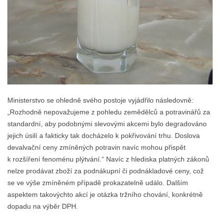
Ministerstvo se ohledně svého postoje vyjádřilo následovně:
„Rozhodně nepovažujeme z pohledu zemědělců a potravinářů za
standardní, aby podobnými slevovými akcemi bylo degradováno
jejich úsilí a fakticky tak docházelo k pokřivování trhu. Doslova
devalvační ceny zmíněných potravin navíc mohou přispět
k rozšíření fenoménu plýtvání.“ Navíc z hlediska platných zákonů
nelze prodávat zboží za podnákupní či podnákladové ceny, což
se ve výše zmíněném případě prokazatelně událo. Dalším
aspektem takovýchto akcí je otázka tržního chování, konkrétně
dopadu na výběr DPH.