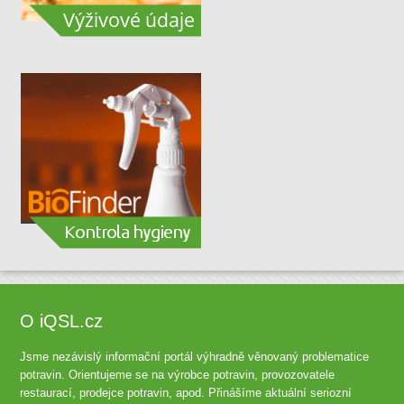
O iQSL.cz
Jsme nezávislý informační portál výhradně věnovaný problematice
potravin. Orientujeme se na výrobce potravin, provozovatele
restaurací, prodejce potravin, apod. Přinášíme aktuální seriozní