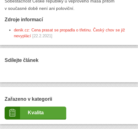
Soběstačnost České republiky u vepřového masa přitom
v současné době není ani poloviční.
Zdroje informací
denik.cz: Cena prasat se propadla o třetinu. Český chov se již
nevyplácí
[22.2.2021]
Sdílejte článek
Zařazeno v kategorii
Kvalita