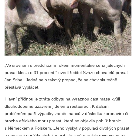
„Ve srovnání s předchozím rokem momentálně cena jatečných
prasat klesla o 31 procent,“ uvedl ředitel Svazu chovatelů prasat
Jan Stibal. Jedná se o takový propad, že se chov skutečně
přestává vyplácet.
Hlavní příčinou je ztráta odbytu na výraznou část masa kvůli
dlouhodobému uzavření jídelen a restaurací. K dalším
problémům patří výpadky zaměstnanců v důsledku koronaviru či
hrozba afrického moru prasat, která se objevila poblíž hranic
s Německem a Polskem. „Jeho výskyt v populaci divokých prasat
a omezení porážkových kapacit výrazně narušily rovnováhu na