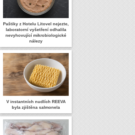
Paštiky z Hotelu Litovel nejezte,
laboratorní vyšetření odhalila
nevyhovující mikrobiologické
nálezy
V instantních nudlích REEVA
byla zjištěna salmonela