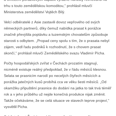
trhu s touto zemědělskou komoditou,“ prohlásil mluvčí
Ministerstva zemědělství Vojtěch Bílý.
Velcí odběratelé z Asie zastavili dovoz vepřového od svých
německých partnerů, díky čemuž nabídka prasat k porážce
značně převýšila poptávku a tuzemským chovatelům způsobuje
starosti s odbytem. „Propad ceny spolu s tím, že o prasata nebyl
zájem, vedl řadu podniků k rozhodnutí, že s chovem prasat
skončí,“ prohlásil mluvčí Zemědělského svazu Vladimír Pícha.
Počty hospodářských zvířat v Čechách prozatím stagnují,
nicméně existuje reálný předpoklad, že v řádu měsíců klesnou.
Selata se prasnicím narodí po necelých čtyřech měsících a
porážka jatečných kusů probíhá cca ve věku šesti měsíců. „Od
okamžiku připuštění prasnice do dodání na jatka to tak trvá téměř
rok a v jeho průběhu už nejde konečná produkce nijak změnit.
Takže očekáváme, že se celá situace ve stavech teprve projeví,“
vysvětlil Pícha.