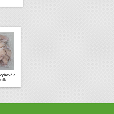
evyhověla
otik