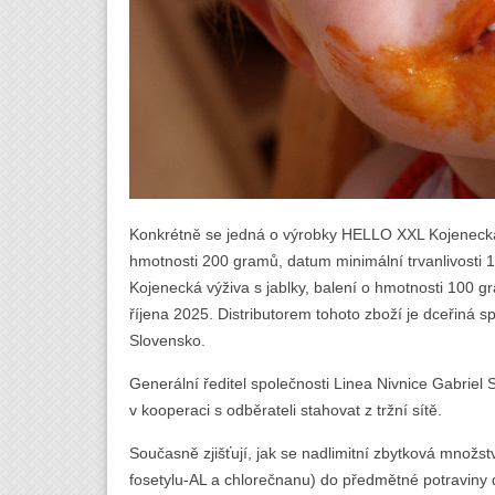
Konkrétně se jedná o výrobky HELLO XXL Kojenecká 
hmotnosti 200 gramů, datum minimální trvanlivosti
Kojenecká výživa s jablky, balení o hmotnosti 100 gr
říjena 2025. Distributorem tohoto zboží je dceřiná 
Slovensko.
Generální ředitel společnosti Linea Nivnice Gabriel
v kooperaci s odběrateli stahovat z tržní sítě.
Současně zjišťují, jak se nadlimitní zbytková množst
fosetylu-AL a chlorečnanu) do předmětné potraviny 