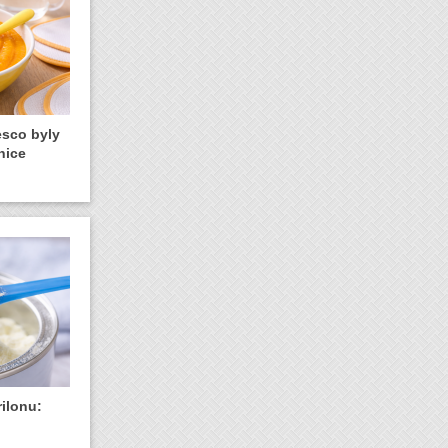
esco byly
nice
rilonu: