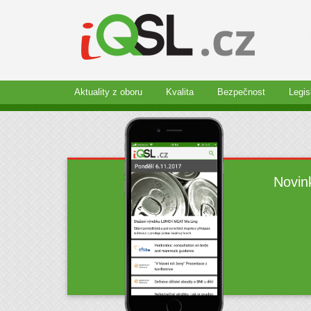
Aktuality z oboru
Kvalita
Bezpečnost
Legis
Novin