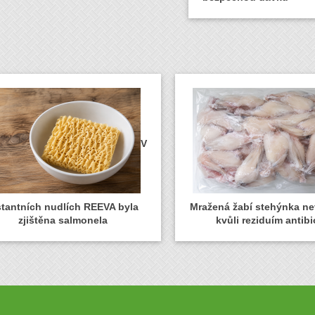
V
stantních nudlích REEVA byla
Mražená žabí stehýnka n
zjištěna salmonela
kvůli reziduím antibi