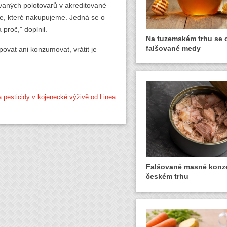
vaných polotovarů v akreditované
ce, které nakupujeme. Jedná se o
 proč," doplnil.
Na tuzemském trhu se o
falšované medy
ovat ani konzumovat, vrátit je
na pesticidy v kojenecké výživě od Linea
Falšované masné konz
českém trhu