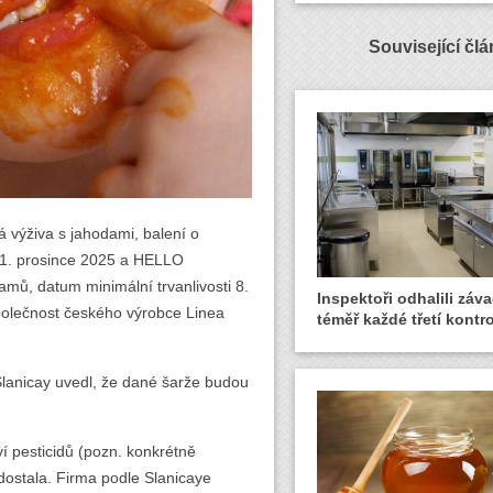
Související čl
výživa s jahodami, balení o
 11. prosince 2025 a HELLO
amů, datum minimální trvanlivosti 8.
Inspektoři odhalili záva
společnost českého výrobce Linea
téměř každé třetí kontro
 Slanicay uvedl, že dané šarže budou
ví pesticidů (pozn. konkrétně
dostala. Firma podle Slanicaye