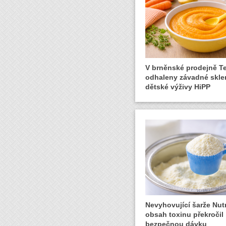
V brněnské prodejně T
odhaleny závadné skle
dětské výživy HiPP
Nevyhovující šarže Nut
obsah toxinu překročil
bezpečnou dávku