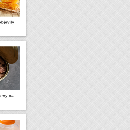
bjevily
ervy na