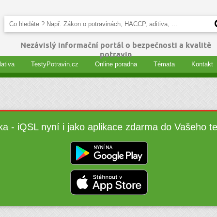
Nezávislý informační portál o bezpečnosti a kvalitě
potravin
lativa
TestyPotravin.cz
Online poradna
Témata
Kontakt
ka - iQSL nyní i jako aplikace zdarma do Vašeho t