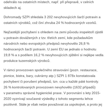
odehrálo na ostatních místech, např. při přepravě, v celních
skladech aj.
Dohromady SZPI shledala 3 202 nevyhovujících šarží potravin a
ostatních výrobků, což činí zhruba 24 % hodnocených vzorků.
Nejčastější pochybení s ohledem na zemi původu inspektoři zjistili
u potravin dovážených z tzv. třetích zemí, kde požadavkům
národních nebo evropských předpisů nevyhovělo 26,8 %
hodnocených šarží potravin. U zemí EU se jednalo o hodnotu
19,8 % a s podílem 16,2 % nevyhovujících zjištění si nejlépe vedla
produkce tuzemských výrobců.
V rámci provozoven společného stravování (pozn. restaurace,
pivnice, bistra, bary, cukrárny atp.) SZPI 1 878x konstatovala
pochybení či porušení předpisů, tzn. cca u každé páté kontroly.
26 % kontrolovaných provozoven nevyhovělo (1632 případů)
v parametru správné hygienické praxe. V porovnání s lety 2015-
2020 vyznívají současné výsledky z tohoto segmentu lehce
pozitivně. Stále je však nelze považovat za uspokojivé, a proto jej