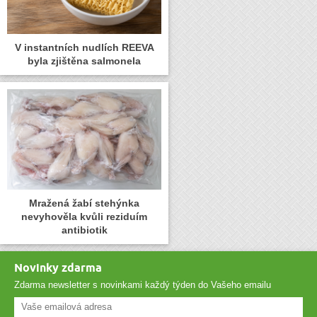
V instantních nudlích REEVA
byla zjištěna salmonela
Mražená žabí stehýnka
nevyhověla kvůli reziduím
antibiotik
Novinky zdarma
Zdarma newsletter s novinkami každý týden do Vašeho emailu