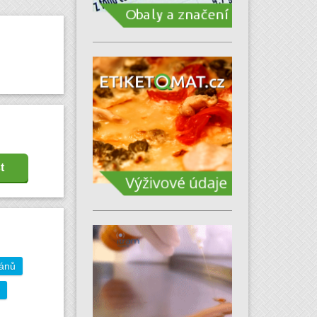
t
gánů