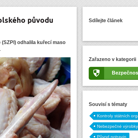
olského původu
Sdílejte článek
 (SZPI) odhalila kuřecí maso
.
Zařazeno v kategorii
Bezpečnos
Souvisí s tématy
Kontroly státních or
Nebezpečné výrobky
Původ potravin