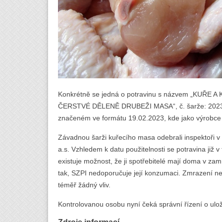
Konkrétně se jedná o potravinu s názvem „KUŘE
ČERSTVÉ DĚLENĚ DRUBEŽI MASA“, č. šarže: 20230
značeném ve formátu 19.02.2023, kde jako výrobce
Závadnou šarži kuřecího masa odebrali inspektoři v 
a.s. Vzhledem k datu použitelnosti se potravina již v
existuje možnost, že ji spotřebitelé mají doma v za
tak, SZPI nedoporučuje její konzumaci. Zmrazení ne
téměř žádný vliv.
Kontrolovanou osobu nyní čeká správní řízení o ulož