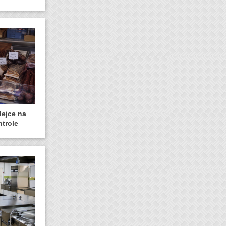
dejce na
ntrole