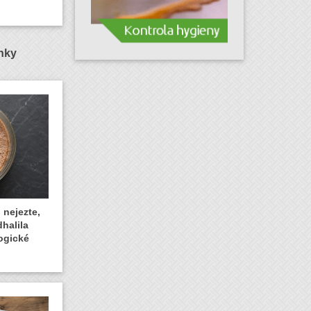
ánky
 nejezte,
dhalila
ogické