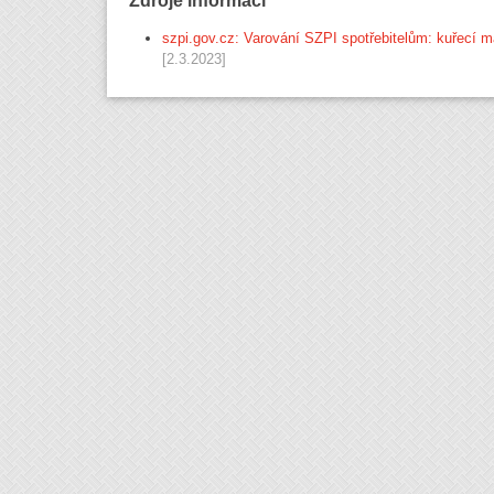
Zdroje informací
szpi.gov.cz: Varování SZPI spotřebitelům: kuřecí ma
[2.3.2023]