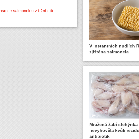
so se salmonelou v tržní síti
V instantních nudlích 
zjištěna salmonela
Mražená žabí stehýnka
nevyhověla kvůli rezid
antibiotik