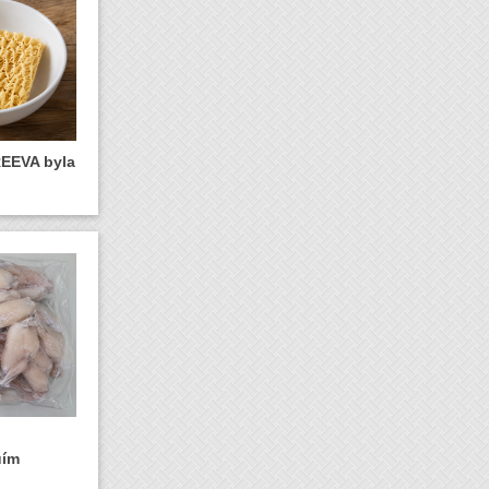
REEVA byla
uím