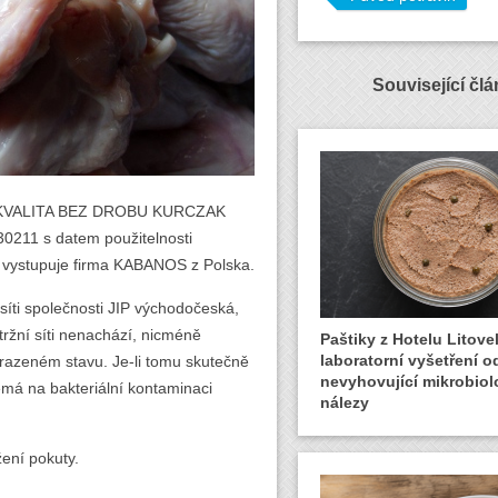
Související čl
 A KVALITA BEZ DROBU KURCZAK
211 s datem použitelnosti
 vystupuje firma KABANOS z Polska.
síti společnosti JIP východočeská,
 tržní síti nenachází, nicméně
Paštiky z Hotelu Litovel
laboratorní vyšetření o
mrazeném stavu. Je-li tomu skutečně
nevyhovující mikrobiol
má na bakteriální kontaminaci
nálezy
ení pokuty.