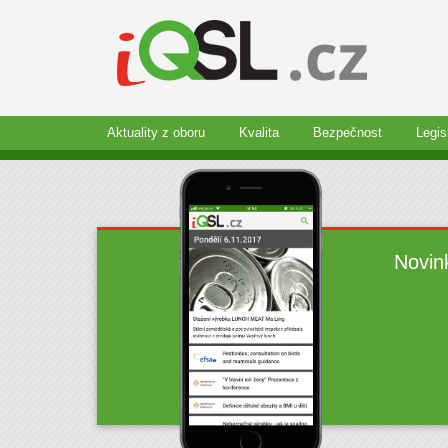
Aktuality z oboru
Kvalita
Bezpečnost
Legis
Novin