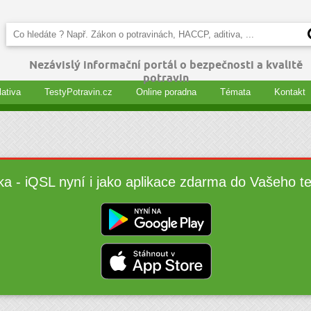
Nezávislý informační portál o bezpečnosti a kvalitě
potravin
lativa
TestyPotravin.cz
Online poradna
Témata
Kontakt
ka - iQSL nyní i jako aplikace zdarma do Vašeho t