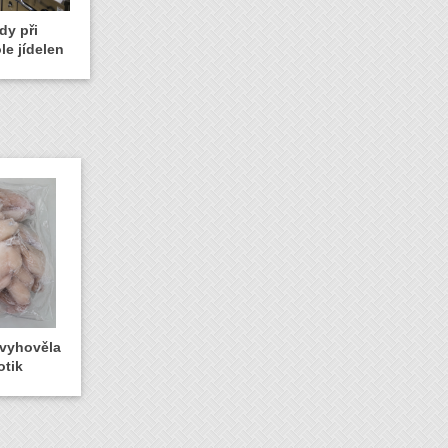
dy při
le jídelen
evyhověla
otik