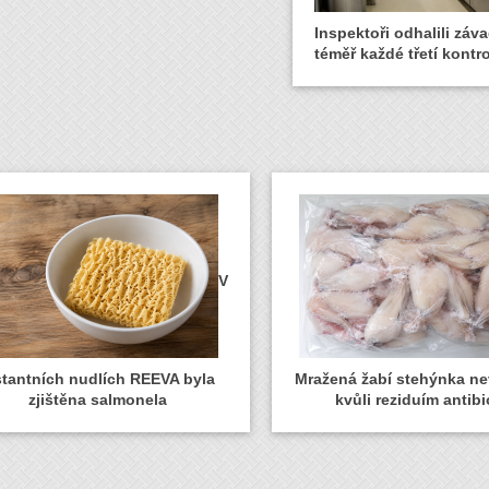
Inspektoři odhalili záva
téměř každé třetí kontro
V
stantních nudlích REEVA byla
Mražená žabí stehýnka n
zjištěna salmonela
kvůli reziduím antibi