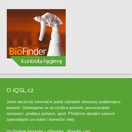
O iQSL.cz
Jsme nezávislý informační portál výhradně věnovaný problematice
potravin. Orientujeme se na výrobce potravin, provozovatele
restaurací, prodejce potravin, apod. Přinášíme aktuální seriozní
zpravodajství ze státní i komerční sféry.
Využíváme fotografie z
d3images - Magnific.com