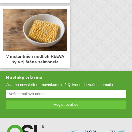
V instantních nudlích REEVA
byla zjištěna salmonela
Novinky zdarma
Zdarma newsletter s novinkami každý týden do Vašeho emailu
Registrovat se