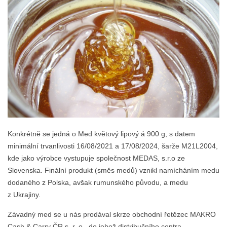
Konkrétně se jedná o Med květový lipový á 900 g, s datem
minimální trvanlivosti 16/08/2021 a 17/08/2024, šarže M21L2004,
kde jako výrobce vystupuje společnost MEDAS, s.r.o ze
Slovenska. Finální produkt (směs medů) vznikl namícháním medu
dodaného z Polska, avšak rumunského původu, a medu
z Ukrajiny.
Závadný med se u nás prodával skrze obchodní řetězec MAKRO
Cash & Carry ČR s. r. o., do jehož distribučního centra