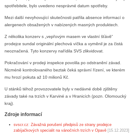
spotřebitele, bylo uvedeno nesprávné datum spotřeby.
Mezi další nevyhovující skutečnosti patřila absence informací o
alergenech obsažených v nabízených masných produktech.
Z několika konzerv s „vepřovým masem ve vlastní šťávě“
prodejce sundal originální plechová víčka a vyměnil je za čistá
neoznačená. Tyto konzervy nařídila SVS zlikvidovat.
Pokračování v prodeji inspekce povolila po odstranění závad.
Nicméně kontrolovaného beztak čeká správní řízení, ve kterém
mu hrozí pokuta až 10 milionů Kč.
U stánků téhož provozovatele byly v nedávné době zjištěny
závady také na trzích v Karviné a v Hranicích (pozn. Olomoucký
kraj).
Zdroje informací
svscr.cz: Závažná porušení předpisů ze strany prodejce
zabíjačkových specialit na vánočních trzích v Opavě
[15.12.2023]