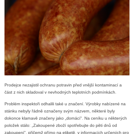
Prodejce nezajistil ochranu potravin před vnější kontaminací a
část z nich skladoval v nevhodných teplotních podmínkách.
Problém inspektoři odhalili také u značení. Výrobky nabízené na
stánku nebyly řádně označeny svým názvem, některé byly
dokonce klamavě značeny jako „domácí“. Na ceníku u některých
položek stálo: „Zakoupené zboží spotřebujte do pěti dnů od
zakoupení“, přičemž přímo na etiketě, v informacích určených pro