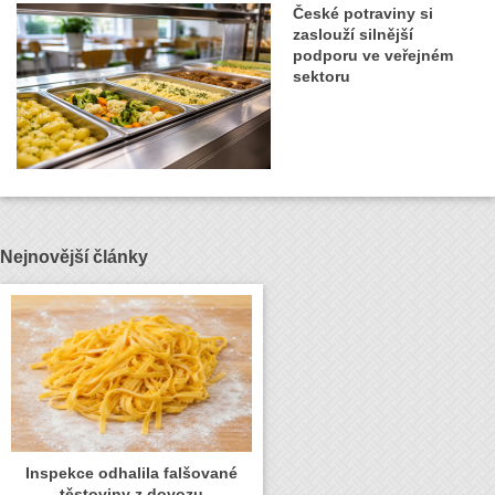
České potraviny si
zaslouží silnější
podporu ve veřejném
sektoru
Nejnovější články
Inspekce odhalila falšované
těstoviny z dovozu