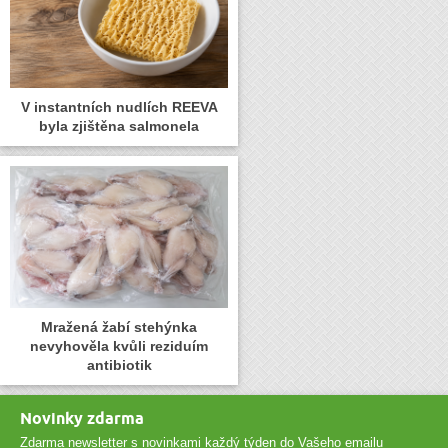
V instantních nudlích REEVA
byla zjištěna salmonela
Mražená žabí stehýnka
nevyhověla kvůli reziduím
antibiotik
Novinky zdarma
Zdarma newsletter s novinkami každý týden do Vašeho emailu