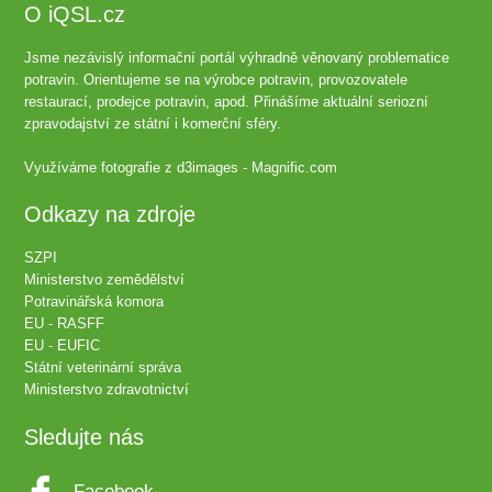
O iQSL.cz
Jsme nezávislý informační portál výhradně věnovaný problematice
potravin. Orientujeme se na výrobce potravin, provozovatele
restaurací, prodejce potravin, apod. Přinášíme aktuální seriozní
zpravodajství ze státní i komerční sféry.
Využíváme fotografie z
d3images - Magnific.com
Odkazy na zdroje
SZPI
Ministerstvo zemědělství
Potravinářská komora
EU - RASFF
EU - EUFIC
Státní veterinární správa
Ministerstvo zdravotnictví
Sledujte nás
Facebook