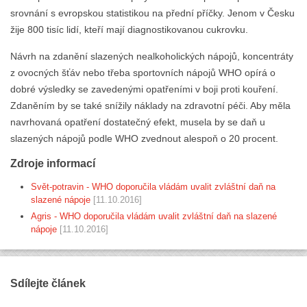
srovnání s evropskou statistikou na přední příčky. Jenom v Česku
žije 800 tisíc lidí, kteří mají diagnostikovanou cukrovku.
Návrh na zdanění slazených nealkoholických nápojů, koncentráty
z ovocných šťáv nebo třeba sportovních nápojů WHO opírá o
dobré výsledky se zavedenými opatřeními v boji proti kouření.
Zdaněním by se také snížily náklady na zdravotní péči. Aby měla
navrhovaná opatření dostatečný efekt, musela by se daň u
slazených nápojů podle WHO zvednout alespoň o 20 procent.
Zdroje informací
Svět-potravin - WHO doporučila vládám uvalit zvláštní daň na
slazené nápoje
[11.10.2016]
Agris - WHO doporučila vládám uvalit zvláštní daň na slazené
nápoje
[11.10.2016]
Sdílejte článek