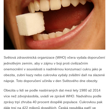
Světová zdravotnická organizace (WHO) včera vydala doporučení
jednotlivým zemím, aby v zájmu v boji proti civilizačním
onemocnění v souvislosti s nadměrnou konzumací cukru jako je
obezita, zubní kazy nebo cukrovka vydaly zvláštní daň na slazené
nápoje. Toto doporučení učinila v den Světového dne obezity.
Obezita u lidí se podle nasbíraných dat mezi lety 1980 až 2014
více než zdvojnásobila, uvádí ve zprávě WHO. Nadváhou podle
zprávy trpí zhruba 40 procent dospělé populace. Cukrovkou pak
dále trpí na 422 milionů dospělých. Česká republika patří ve