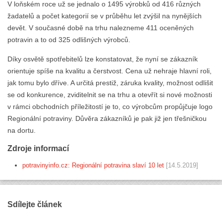
V loňském roce už se jednalo o 1495 výrobků od 416 různých
žadatelů a počet kategorií se v průběhu let zvýšil na nynějších
devět. V současné době na trhu nalezneme 411 oceněných
potravin a to od 325 odlišných výrobců.
Díky osvětě spotřebitelů lze konstatovat, že nyní se zákazník
orientuje spíše na kvalitu a čerstvost. Cena už nehraje hlavní roli,
jak tomu bylo dříve. A určitá prestiž, záruka kvality, možnost odlišit
se od konkurence, zviditelnit se na trhu a otevřít si nové možnosti
v rámci obchodních příležitostí je to, co výrobcům propůjčuje logo
Regionální potraviny. Důvěra zákazníků je pak již jen třešničkou
na dortu.
Zdroje informací
potravinyinfo.cz: Regionální potravina slaví 10 let
[14.5.2019]
Sdílejte článek