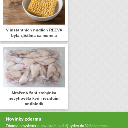
V instantních nudlích REEVA
byla zjištěna salmonela
Mražená žabí stehýnka
nevyhověla kvůli reziduím
antibiotik
Novinky zdarma
Zdarma newsletter s novinkami každý týden do Vašeho emailu