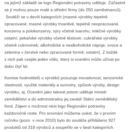
na jejímž základě se logo Regionální potraviny uděluje. Zúčastnit
se jí mohou pouze malé a střední firmy (do 250 zaměstnanců).
Soutěží se v devíti kategoriích (masné výrobky tepelně
opracované; masné výrobky trvanlivé, tepelně neopracované,
konzervy a polokonzervy; sýry včetně tvarohu; mléčné výrobky
ostatní; pekařské výrobky včetně těstovin; cukrářské výrobky
včetně cukrovinek; alkoholické a nealkoholické nápoje; ovoce a
zelenina v čerstvé nebo zpracované formě; ostatní). Z každé
z nich pak vzejde jeden vítěz, který si ocenění může užívat po
dobu čtyř let.
Komise hodnotitelů u výrobků posuzuje inovativnost, senzorické
vlastnosti, využité materiály a suroviny, způsob výroby, design
výrobku, aj. Ocenění jako takové potom uděluje ministr
zemědělství a do administrativy jej zavádí Státní zemědělský
fond. Zájem o možnost nést logo Regionální potraviny
každoročně roste. Pro srovnání můžeme uvést, že v prvním
ročníku (pozn. v roce 2010) bylo do soutěže přihlášeno 927
produktů od 318 výrobců a soupeřilo se v šesti kategoriích.