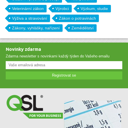
Veterinární zákon
Výrobci
Výzkum, studie
Výživa a stravování
Zákon o potravinách
Zákony, vyhlášky, nařízení
Zemědělství
Novinky zdarma
Zdarma newsletter s novinkami každý týden do Vašeho emailu
Registrovat se