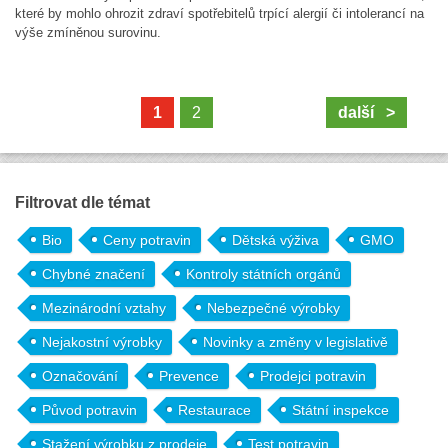
které by mohlo ohrozit zdraví spotřebitelů trpící alergií či intolerancí na
výše zmíněnou surovinu.
1
2
další >
Filtrovat dle témat
Bio
Ceny potravin
Dětská výživa
GMO
Chybné značení
Kontroly státních orgánů
Mezinárodní vztahy
Nebezpečné výrobky
Nejakostní výrobky
Novinky a změny v legislativě
Označování
Prevence
Prodejci potravin
Původ potravin
Restaurace
Státní inspekce
Stažení výrobku z prodeje
Test potravin