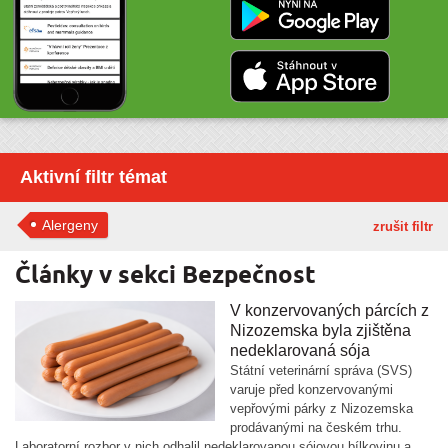
Aktivní filtr témat
Alergeny
zrušit filtr
Články v sekci Bezpečnost
V konzervovaných párcích z
Nizozemska byla zjištěna
nedeklarovaná sója
Státní veterinární správa (SVS)
varuje před konzervovanými
vepřovými párky z Nizozemska
prodávanými na českém trhu.
Laboratorní rozbor v nich odhalil nedeklarovanou sójovou bílkovinu a