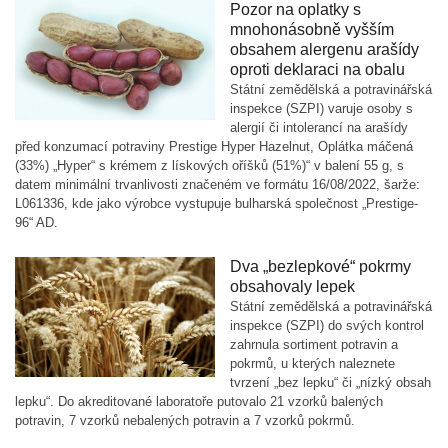
Pozor na oplatky s
mnohonásobně vyšším
obsahem alergenu arašídy
oproti deklaraci na obalu
Státní zemědělská a potravinářská
inspekce (SZPI) varuje osoby s
alergií či intolerancí na arašídy
před konzumací potraviny Prestige Hyper Hazelnut, Oplátka máčená
(33%) „Hyper“ s krémem z lískových oříšků (51%)“ v balení 55 g, s
datem minimální trvanlivosti značeném ve formátu 16/08/2022, šarže:
L061336, kde jako výrobce vystupuje bulharská společnost „Prestige-
96“ AD.
Dva „bezlepkové“ pokrmy
obsahovaly lepek
Státní zemědělská a potravinářská
inspekce (SZPI) do svých kontrol
zahrnula sortiment potravin a
pokrmů, u kterých naleznete
tvrzení „bez lepku“ či „nízký obsah
lepku“. Do akreditované laboratoře putovalo 21 vzorků balených
potravin, 7 vzorků nebalených potravin a 7 vzorků pokrmů.