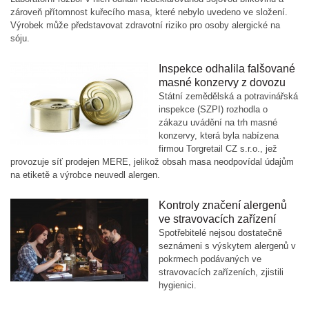
zároveň přítomnost kuřecího masa, které nebylo uvedeno ve složení.
Výrobek může představovat zdravotní riziko pro osoby alergické na
sóju.
Inspekce odhalila falšované
masné konzervy z dovozu
Státní zemědělská a potravinářská
inspekce (SZPI) rozhodla o
zákazu uvádění na trh masné
konzervy, která byla nabízena
firmou Torgretail CZ s.r.o., jež
provozuje síť prodejen MERE, jelikož obsah masa neodpovídal údajům
na etiketě a výrobce neuvedl alergen.
Kontroly značení alergenů
ve stravovacích zařízení
Spotřebitelé nejsou dostatečně
seznámeni s výskytem alergenů v
pokrmech podávaných ve
stravovacích zařízeních, zjistili
hygienici.