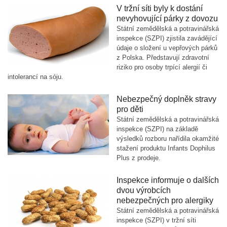
V tržní síti byly k dostání
nevyhovující párky z dovozu
Státní zemědělská a potravinářská
inspekce (SZPI) zjistila zavádějící
údaje o složení u vepřových párků
z Polska. Představují zdravotní
riziko pro osoby trpící alergií či
intolerancí na sóju.
Nebezpečný doplněk stravy
pro děti
Státní zemědělská a potravinářská
inspekce (SZPI) na základě
výsledků rozboru nařídila okamžité
stažení produktu Infants Dophilus
Plus z prodeje.
Inspekce informuje o dalších
dvou výrobcích
nebezpečných pro alergiky
Státní zemědělská a potravinářská
inspekce (SZPI) v tržní síti