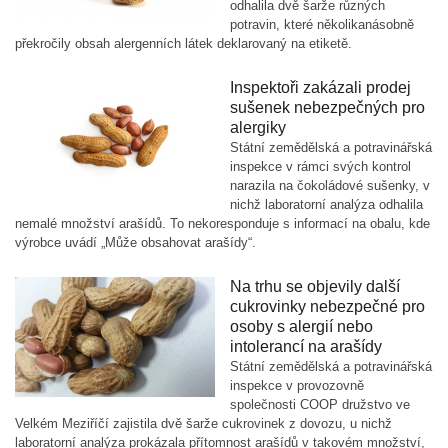
odhalila dvě šarže různých
potravin, které několikanásobně
překročily obsah alergenních látek deklarovaný na etiketě.
Inspektoři zakázali prodej
sušenek nebezpečných pro
alergiky
Státní zemědělská a potravinářská
inspekce v rámci svých kontrol
narazila na čokoládové sušenky, v
nichž laboratorní analýza odhalila
nemalé množství arašídů. To nekoresponduje s informací na obalu, kde
výrobce uvádí „Může obsahovat arašídy“.
Na trhu se objevily další
cukrovinky nebezpečné pro
osoby s alergií nebo
intolerancí na arašídy
Státní zemědělská a potravinářská
inspekce v provozovně
společnosti COOP družstvo ve
Velkém Meziříčí zajistila dvě šarže cukrovinek z dovozu, u nichž
laboratorní analýza prokázala přítomnost arašídů v takovém množství,