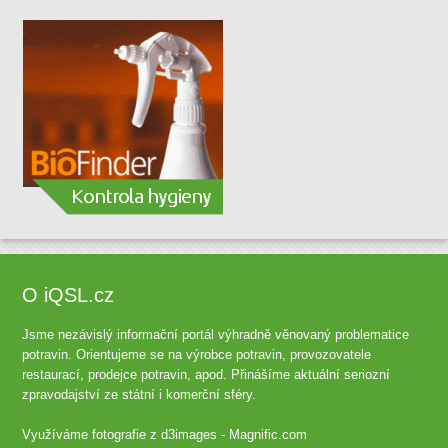
O iQSL.cz
Jsme nezávislý informační portál výhradně věnovaný problematice
potravin. Orientujeme se na výrobce potravin, provozovatele
restaurací, prodejce potravin, apod. Přinášíme aktuální seriozní
zpravodajství ze státní i komerční sféry.
Využíváme fotografie z
d3images - Magnific.com