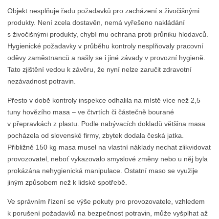
Objekt nesplňuje řadu požadavků pro zacházení s živočišnými
produkty. Není zcela dostavěn, nemá vyřešeno nakládání
s živočišnými produkty, chybí mu ochrana proti průniku hlodavců.
Hygienické požadavky v průběhu kontroly nesplňovaly pracovní
oděvy zaměstnanců a našly se i jiné závady v provozní hygieně.
Tato zjištění vedou k závěru, že nyní nelze zaručit zdravotní
nezávadnost potravin.
Přesto v době kontroly inspekce odhalila na místě více než 2,5
tuny hovězího masa – ve čtvrtích či částečně bourané
v přepravkách z plastu. Podle nabývacích dokladů většina masa
pocházela od slovenské firmy, zbytek dodala česká jatka.
Přibližně 150 kg masa musel na vlastní náklady nechat zlikvidovat
provozovatel, neboť vykazovalo smyslové změny nebo u něj byla
prokázána nehygienická manipulace. Ostatní maso se využije
jiným způsobem než k lidské spotřebě.
Ve správním řízení se výše pokuty pro provozovatele, vzhledem
k porušení požadavků na bezpečnost potravin, může vyšplhat až