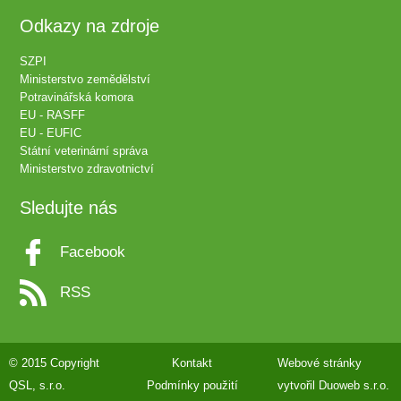
Odkazy na zdroje
SZPI
Ministerstvo zemědělství
Potravinářská komora
EU - RASFF
EU - EUFIC
Státní veterinární správa
Ministerstvo zdravotnictví
Sledujte nás
Facebook
RSS
© 2015 Copyright
Kontakt
Webové stránky
QSL, s.r.o.
Podmínky použití
vytvořil
Duoweb s.r.o.