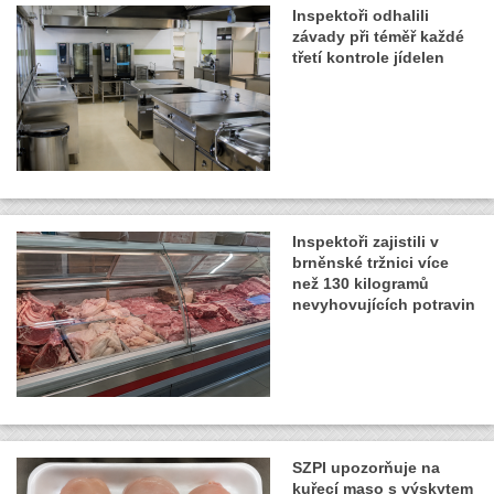
Inspektoři odhalili
závady při téměř každé
třetí kontrole jídelen
Inspektoři zajistili v
brněnské tržnici více
než 130 kilogramů
nevyhovujících potravin
SZPI upozorňuje na
kuřecí maso s výskytem