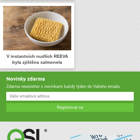
V instantních nudlích REEVA
byla zjištěna salmonela
Novinky zdarma
Zdarma newsletter s novinkami každý týden do Vašeho emailu
Registrovat se