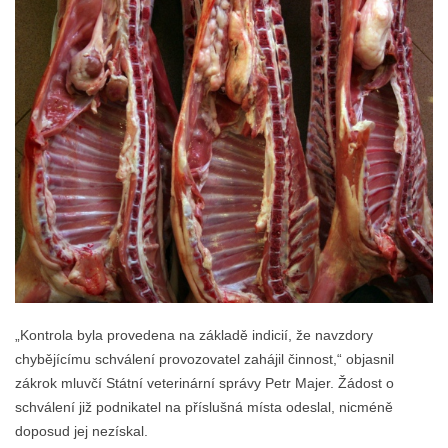
„Kontrola byla provedena na základě indicií, že navzdory
chybějícímu schválení provozovatel zahájil činnost,“ objasnil
zákrok mluvčí Státní veterinární správy Petr Majer. Žádost o
schválení již podnikatel na příslušná místa odeslal, nicméně
doposud jej nezískal.