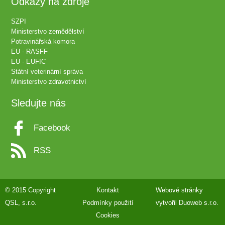
Odkazy na zdroje
SZPI
Ministerstvo zemědělství
Potravinářská komora
EU - RASFF
EU - EUFIC
Státní veterinární správa
Ministerstvo zdravotnictví
Sledujte nás
Facebook
RSS
© 2015 Copyright
Kontakt
Webové stránky
QSL, s.r.o.
Podmínky použití
vytvořil
Duoweb s.r.o.
Cookies