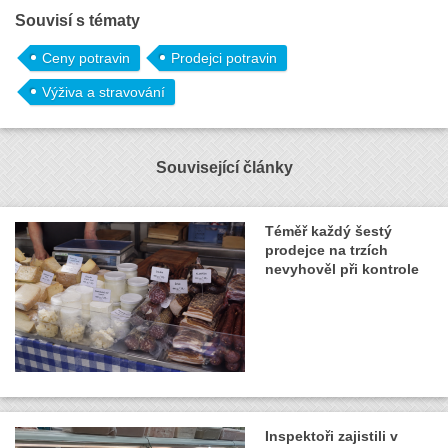
Souvisí s tématy
Ceny potravin
Prodejci potravin
Výživa a stravování
Související články
Téměř každý šestý
prodejce na trzích
nevyhověl při kontrole
Inspektoři zajistili v