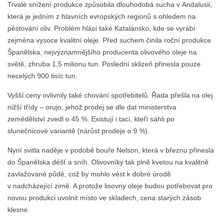
Trvalé snížení produkce způsobila dlouhodobá sucha v Andalusii,
která je jedním z hlavních evropských regionů s ohledem na
pěstování oliv. Problém hlásí také Katalánsko, kde se vyrábí
zejména vysoce kvalitní oleje. Před suchem činila roční produkce
Španělska, nejvýznamnějšího producenta olivového oleje na
světě, zhruba 1,5 milionu tun. Poslední sklizeň přinesla pouze
necelých 900 tisíc tun.
Vyšší ceny ovlivnily také chování spotřebitelů. Řada přešla na olej
nižší třídy – orujo, jehož prodej se dle dat ministerstva
zemědělství zvedl o 45 %. Existují i tací, kteří sáhli po
slunečnicové variantě (nárůst prodeje o 9 %).
Nyní svitla naděje v podobě bouře Nelson, která v březnu přinesla
do Španělska déšť a sníh. Olivovníky tak plně kvetou na kvalitně
zavlažované půdě, což by mohlo vést k dobré úrodě
v nadcházející zimě. A protože lisovny oleje budou potřebovat pro
novou produkci uvolnit místo ve skladech, cena starých zásob
klesne.