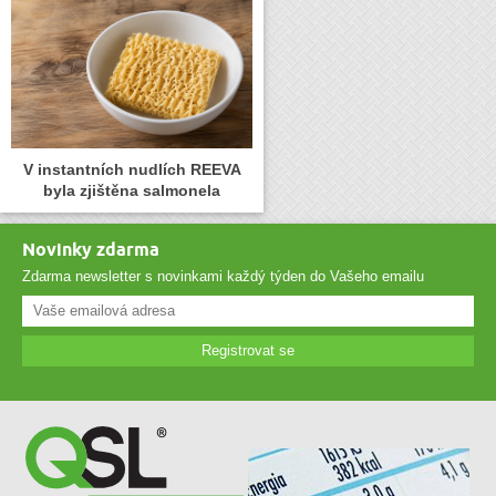
V instantních nudlích REEVA
byla zjištěna salmonela
Novinky zdarma
Zdarma newsletter s novinkami každý týden do Vašeho emailu
Registrovat se