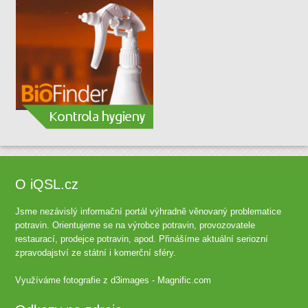
O iQSL.cz
Jsme nezávislý informační portál výhradně věnovaný problematice
potravin. Orientujeme se na výrobce potravin, provozovatele
restaurací, prodejce potravin, apod. Přinášíme aktuální seriozní
zpravodajství ze státní i komerční sféry.
Využíváme fotografie z
d3images - Magnific.com