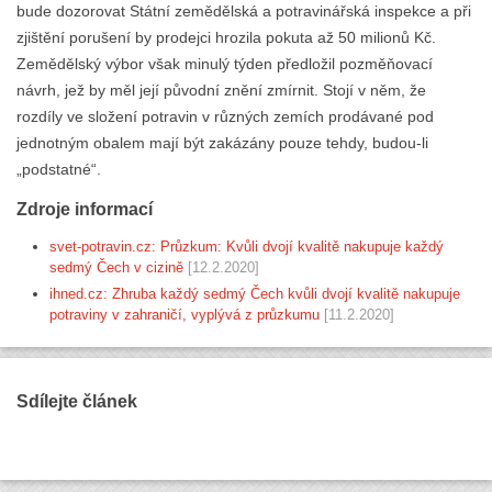
bude dozorovat Státní zemědělská a potravinářská inspekce a při
zjištění porušení by prodejci hrozila pokuta až 50 milionů Kč.
Zemědělský výbor však minulý týden předložil pozměňovací
návrh, jež by měl její původní znění zmírnit. Stojí v něm, že
rozdíly ve složení potravin v různých zemích prodávané pod
jednotným obalem mají být zakázány pouze tehdy, budou-li
„podstatné“.
Zdroje informací
svet-potravin.cz: Průzkum: Kvůli dvojí kvalitě nakupuje každý
sedmý Čech v cizině
[12.2.2020]
ihned.cz: Zhruba každý sedmý Čech kvůli dvojí kvalitě nakupuje
potraviny v zahraničí, vyplývá z průzkumu
[11.2.2020]
Sdílejte článek