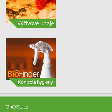
O iQSL.cz