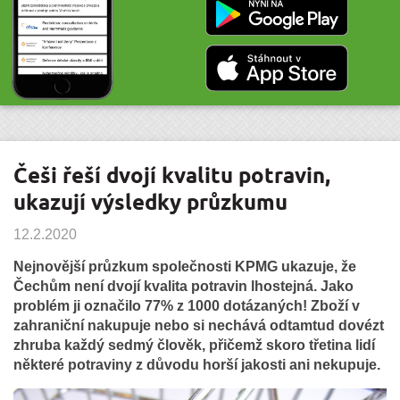
Češi řeší dvojí kvalitu potravin,
ukazují výsledky průzkumu
12.2.2020
Nejnovější průzkum společnosti KPMG ukazuje, že
Čechům není dvojí kvalita potravin lhostejná. Jako
problém ji označilo 77% z 1000 dotázaných! Zboží v
zahraniční nakupuje nebo si nechává odtamtud dovézt
zhruba každý sedmý člověk, přičemž skoro třetina lidí
některé potraviny z důvodu horší jakosti ani nekupuje.