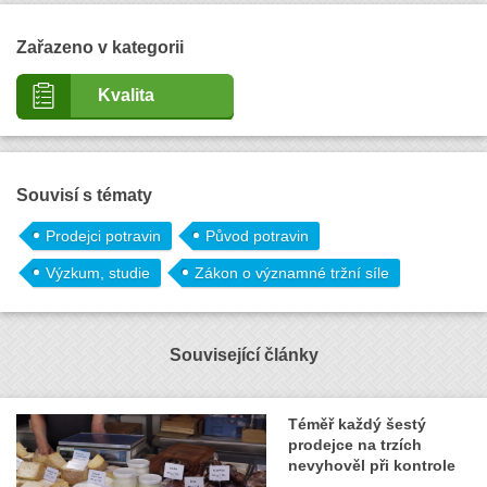
Zařazeno v kategorii
Kvalita
Souvisí s tématy
Prodejci potravin
Původ potravin
Výzkum, studie
Zákon o významné tržní síle
Související články
Téměř každý šestý
prodejce na trzích
nevyhověl při kontrole