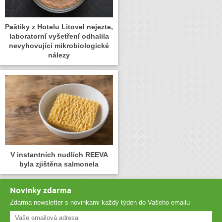
Paštiky z Hotelu Litovel nejezte,
laboratorní vyšetření odhalila
nevyhovující mikrobiologické
nálezy
V instantních nudlích REEVA
byla zjištěna salmonela
Novinky zdarma
Zdarma newsletter s novinkami každý týden do Vašeho emailu