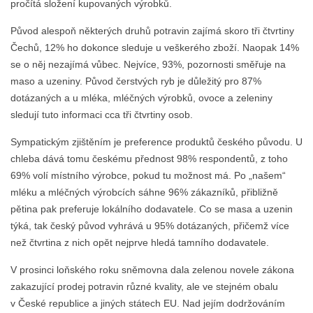
pročítá složení kupovaných výrobků.
Původ alespoň některých druhů potravin zajímá skoro tři čtvrtiny
Čechů, 12% ho dokonce sleduje u veškerého zboží. Naopak 14%
se o něj nezajímá vůbec. Nejvíce, 93%, pozornosti směřuje na
maso a uzeniny. Původ čerstvých ryb je důležitý pro 87%
dotázaných a u mléka, mléčných výrobků, ovoce a zeleniny
sledují tuto informaci cca tři čtvrtiny osob.
Sympatickým zjištěním je preference produktů českého původu. U
chleba dává tomu českému přednost 98% respondentů, z toho
69% volí místního výrobce, pokud tu možnost má. Po „našem“
mléku a mléčných výrobcích sáhne 96% zákazníků, přibližně
pětina pak preferuje lokálního dodavatele. Co se masa a uzenin
týká, tak český původ vyhrává u 95% dotázaných, přičemž více
než čtvrtina z nich opět nejprve hledá tamního dodavatele.
V prosinci loňského roku sněmovna dala zelenou novele zákona
zakazující prodej potravin různé kvality, ale ve stejném obalu
v České republice a jiných státech EU. Nad jejím dodržováním