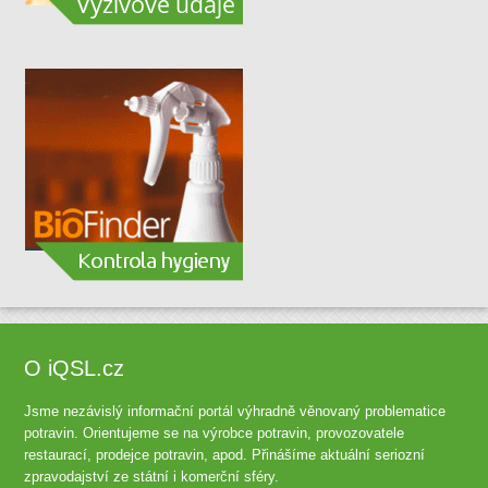
O iQSL.cz
Jsme nezávislý informační portál výhradně věnovaný problematice
potravin. Orientujeme se na výrobce potravin, provozovatele
restaurací, prodejce potravin, apod. Přinášíme aktuální seriozní
zpravodajství ze státní i komerční sféry.