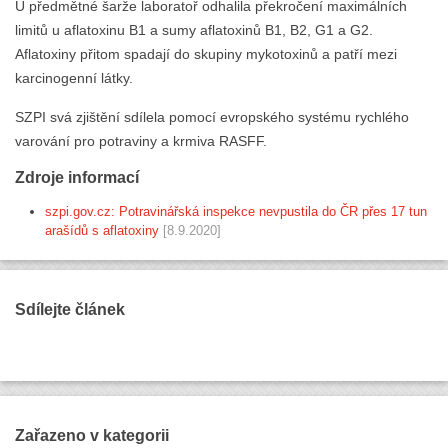
U předmětné šarže laboratoř odhalila překročení maximálních
limitů u aflatoxinu B1 a sumy aflatoxinů B1, B2, G1 a G2.
Aflatoxiny přitom spadají do skupiny mykotoxinů a patří mezi
karcinogenní látky.
SZPI svá zjištění sdílela pomocí evropského systému rychlého
varování pro potraviny a krmiva RASFF.
Zdroje informací
szpi.gov.cz: Potravinářská inspekce nevpustila do ČR přes 17 tun
arašídů s aflatoxiny
[8.9.2020]
Sdílejte článek
Zařazeno v kategorii