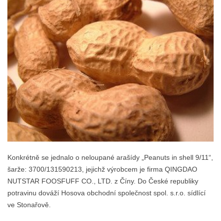
Konkrétně se jednalo o neloupané arašídy „Peanuts in shell 9/11“,
šarže: 3700/131590213, jejichž výrobcem je firma QINGDAO
NUTSTAR FOOSFUFF CO., LTD. z Číny. Do České republiky
potravinu dováží Hosova obchodní společnost spol. s.r.o. sídlící
ve Stonařově.