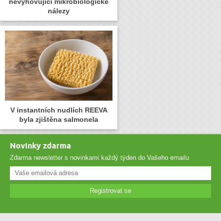
nevyhovující mikrobiologické
nálezy
V instantních nudlích REEVA
byla zjištěna salmonela
Novinky zdarma
Zdarma newsletter s novinkami každý týden do Vašeho emailu
Registrovat se