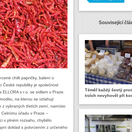
Související čl
ené chilli papričky, balení o
o České republiky je společnost
Téměř každý šestý pro
 ELLORA s.r.o. se sídlem v Praze.
trzích nevyhověl při ko
oditu, na kterou se vztahují
n z vybraných třetích zemí, namísto
e Celnímu úřadu v Praze –
ci v plném rozsahu, chybělo
upní doklad s potvrzením z určeného