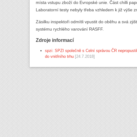
místa vstupu zboží do Evropské unie. Část chilli pap
Laboratorní testy nebyly třeba vzhledem k již výš
Zásilku inspektoři odmítli vpustit do oběhu a svá zji
systému rychlého varování RASFF.
Zdroje informací
spzi: SPZI společně s Celní správou ČR nepropustila
do vnitřního trhu
[24.7.2018]