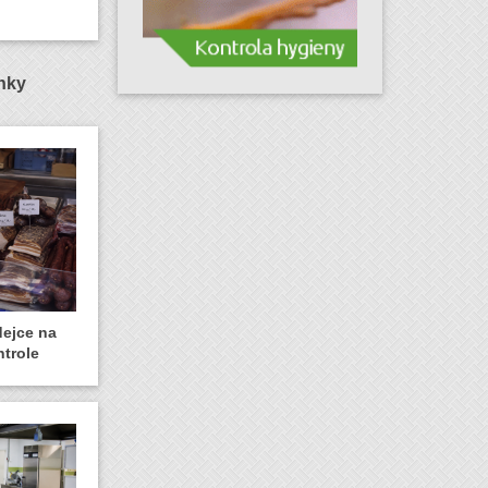
ánky
dejce na
ntrole