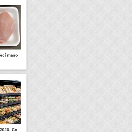
řecí maso
 2026: Co