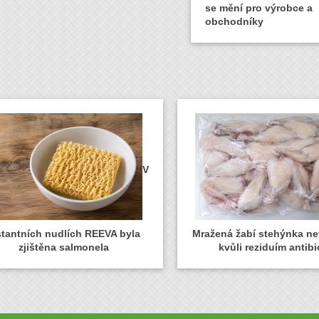
se mění pro výrobce a
obchodníky
V
stantních nudlích REEVA byla
Mražená žabí stehýnka n
zjištěna salmonela
kvůli reziduím antibi