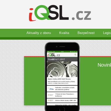
Aktuality z oboru
Kvalita
Bezpečnost
Legis
Novin