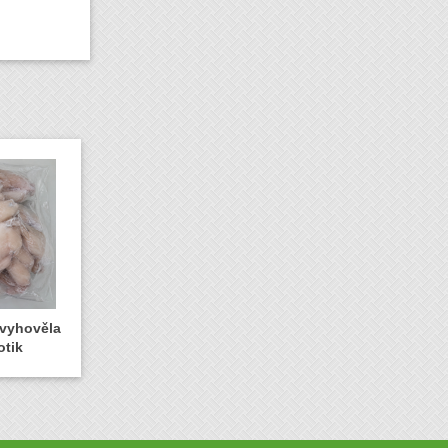
evyhověla
otik