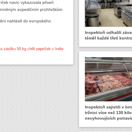
riček navíc vykazovala plíseň.
e zmíněným expedičním prohřeškům.
štění nahlásili do evropského
Inspektoři odhalili záva
téměř každé třetí kontro
 zásilku 50 kg chilli papriček z Indie
Inspektoři zajistili v b
tržnici více než 130 ki
nevyhovujících potravi