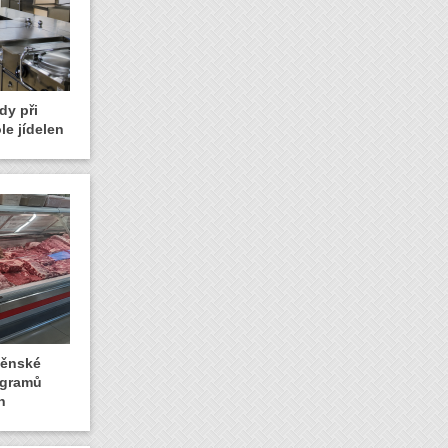
dy při
le jídelen
rněnské
logramů
n