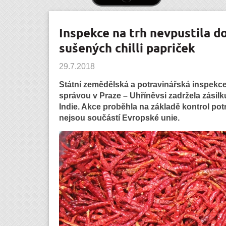
Inspekce na trh nevpustila 
sušených chilli papriček
29.7.2018
Státní zemědělská a potravinářská inspekce
správou v Praze – Uhříněvsi zadržela zásilk
Indie. Akce proběhla na základě kontrol pot
nejsou součástí Evropské unie.