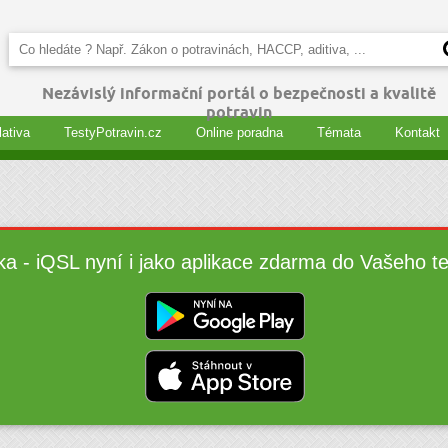
Nezávislý informační portál o bezpečnosti a kvalitě
potravin
lativa
TestyPotravin.cz
Online poradna
Témata
Kontakt
ka - iQSL nyní i jako aplikace zdarma do Vašeho t