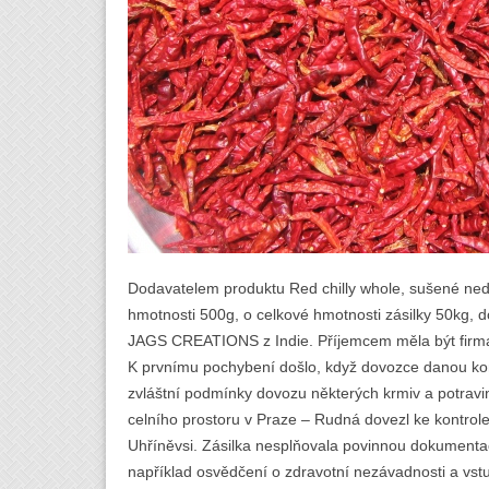
Dodavatelem produktu Red chilly whole, sušené nedrc
hmotnosti 500g, o celkové hmotnosti zásilky 50kg, d
JAGS CREATIONS z Indie. Příjemcem měla být firma
K prvnímu pochybení došlo, když dovozce danou kom
zvláštní podmínky dovozu některých krmiv a potravi
celního prostoru v Praze – Rudná dovezl ke kontrol
Uhříněvsi. Zásilka nesplňovala povinnou dokumenta
například osvědčení o zdravotní nezávadnosti a vst