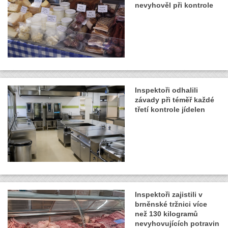
nevyhověl při kontrole
Inspektoři odhalili
závady při téměř každé
třetí kontrole jídelen
Inspektoři zajistili v
brněnské tržnici více
než 130 kilogramů
nevyhovujících potravin