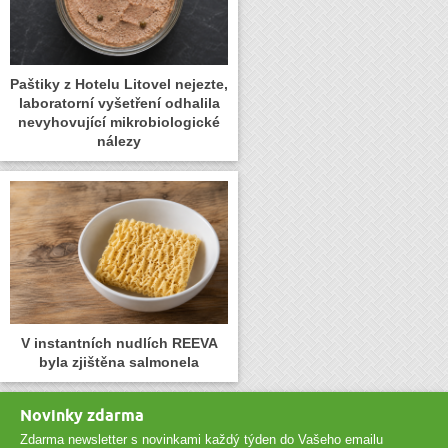
Paštiky z Hotelu Litovel nejezte,
laboratorní vyšetření odhalila
nevyhovující mikrobiologické
nálezy
V instantních nudlích REEVA
byla zjištěna salmonela
Novinky zdarma
Zdarma newsletter s novinkami každý týden do Vašeho emailu