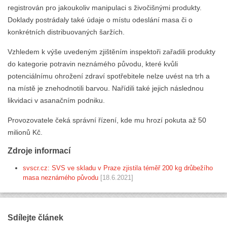
registrován pro jakoukoliv manipulaci s živočišnými produkty.
Doklady postrádaly také údaje o místu odeslání masa či o
konkrétních distribuovaných šaržích.
Vzhledem k výše uvedeným zjištěním inspektoři zařadili produkty
do kategorie potravin neznámého původu, které kvůli
potenciálnímu ohrožení zdraví spotřebitele nelze uvést na trh a
na místě je znehodnotili barvou. Nařídili také jejich následnou
likvidaci v asanačním podniku.
Provozovatele čeká správní řízení, kde mu hrozí pokuta až 50
milionů Kč.
Zdroje informací
svscr.cz: SVS ve skladu v Praze zjistila téměř 200 kg drůbežího
masa neznámého původu
[18.6.2021]
Sdílejte článek