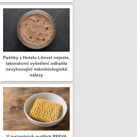
Paštiky z Hotelu Litovel nejezte,
laboratorní vyšetření odhalila
nevyhovující mikrobiologické
nálezy
V instantních nudlích REEVA