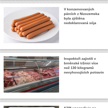
V konzervovaných
párcích z Nizozemska
byla zjištěna
nedeklarovaná sója
Inspektoři zajistili v
brněnské tržnici více
než 130 kilogramů
nevyhovujících potravin
SZPI upozorňuje na