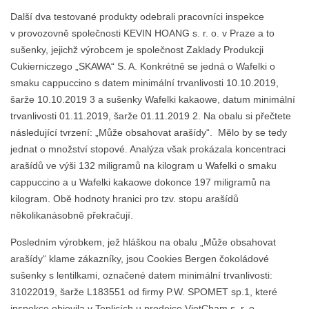
Další dva testované produkty odebrali pracovníci inspekce
v provozovně společnosti KEVIN HOANG s. r. o. v Praze a to
sušenky, jejichž výrobcem je společnost Zaklady Produkcji
Cukierniczego „SKAWA“ S. A. Konkrétně se jedná o Wafelki o
smaku cappuccino s datem minimální trvanlivosti 10.10.2019,
šarže 10.10.2019 3 a sušenky Wafelki kakaowe, datum minimální
trvanlivosti 01.11.2019, šarže 01.11.2019 2. Na obalu si přečtete
následující tvrzení: „Může obsahovat arašídy“. Mělo by se tedy
jednat o množství stopové. Analýza však prokázala koncentraci
arašídů ve výši 132 miligramů na kilogram u Wafelki o smaku
cappuccino a u Wafelki kakaowe dokonce 197 miligramů na
kilogram. Obě hodnoty hranici pro tzv. stopu arašídů
několikanásobně překračují.
Posledním výrobkem, jež hláškou na obalu „Může obsahovat
arašídy“ klame zákazníky, jsou Cookies Bergen čokoládové
sušenky s lentilkami, označené datem minimální trvanlivosti:
31022019, šarže L183551 od firmy P.W. SPOMET sp.1, které
inspekce objevila v Teplicích u prodejce VietCham s. r. o.