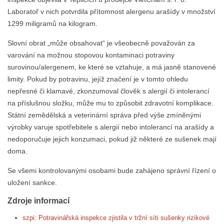
Laboratoř v nich potvrdila přítomnost alergenu arašídy v množství
1299 miligramů na kilogram.
Slovní obrat „může obsahovat“ je všeobecně považován za
varování na možnou stopovou kontaminaci potraviny
surovinou/alergenem, ke které se vztahuje, a má jasně stanovené
limity. Pokud by potravinu, jejíž značení je v tomto ohledu
nepřesné či klamavé, zkonzumoval člověk s alergií či intolerancí
na příslušnou složku, může mu to způsobit zdravotní komplikace.
Státní zemědělská a veterinární správa před výše zmíněnými
výrobky varuje spotřebitele s alergií nebo intolerancí na arašídy a
nedoporučuje jejich konzumaci, pokud již některé ze sušenek mají
doma.
Se všemi kontrolovanými osobami bude zahájeno správní řízení o
uložení sankce.
Zdroje informací
szpi: Potravinářská inspekce zjistila v tržní síti sušenky rizikové