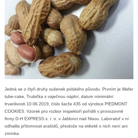
Jedná se o čtyři druhy sušenek polského původu. Prvním je Wafer
tube-cake, Trubička s vaječnou náplní, datum minimální
trvanlivosti 10.06.2019, číslo šarže 435 od výrobce PIEDMONT
COOKIES. Vzorek pro rozbor inspektoři pořídili v provozovně
firmy D-H EXPRESS s. r. o. v Jablonci nad Nisou. Laboratoř v ní
odhalila přítomnost arašídů, přestože na etiketě o nich není ani
zmínka.