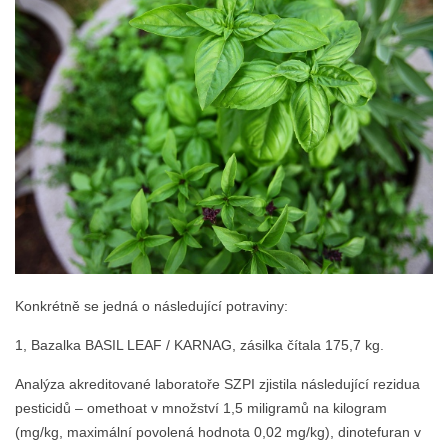
Konkrétně se jedná o následující potraviny:
1, Bazalka BASIL LEAF / KARNAG, zásilka čítala 175,7 kg.
Analýza akreditované laboratoře SZPI zjistila následující rezidua
pesticidů – omethoat v množství 1,5 miligramů na kilogram
(mg/kg, maximální povolená hodnota 0,02 mg/kg), dinotefuran v