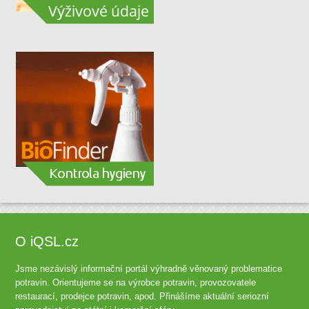
O iQSL.cz
Jsme nezávislý informační portál výhradně věnovaný problematice
potravin. Orientujeme se na výrobce potravin, provozovatele
restaurací, prodejce potravin, apod. Přinášíme aktuální seriozní