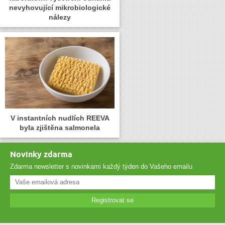
nevyhovující mikrobiologické
nálezy
V instantních nudlích REEVA
byla zjištěna salmonela
Novinky zdarma
Zdarma newsletter s novinkami každý týden do Vašeho emailu
Registrovat se