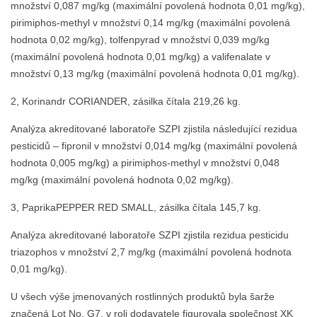
množství 0,087 mg/kg (maximální povolená hodnota 0,01 mg/kg),
pirimiphos-methyl v množství 0,14 mg/kg (maximální povolená
hodnota 0,02 mg/kg), tolfenpyrad v množství 0,039 mg/kg
(maximální povolená hodnota 0,01 mg/kg) a valifenalate v
množství 0,13 mg/kg (maximální povolená hodnota 0,01 mg/kg).
2, Korinandr CORIANDER, zásilka čítala 219,26 kg.
Analýza akreditované laboratoře SZPI zjistila následující rezidua
pesticidů – fipronil v množství 0,014 mg/kg (maximální povolená
hodnota 0,005 mg/kg) a pirimiphos-methyl v množství 0,048
mg/kg (maximální povolená hodnota 0,02 mg/kg).
3, PaprikaPEPPER RED SMALL, zásilka čítala 145,7 kg.
Analýza akreditované laboratoře SZPI zjistila rezidua pesticidu
triazophos v množství 2,7 mg/kg (maximální povolená hodnota
0,01 mg/kg).
U všech výše jmenovaných rostlinných produktů byla šarže
značená Lot No. G7, v roli dodavatele figurovala společnost XK