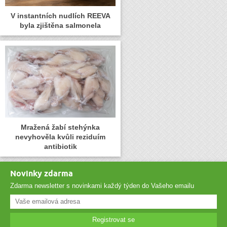
V instantních nudlích REEVA
byla zjištěna salmonela
Mražená žabí stehýnka
nevyhověla kvůli reziduím
antibiotik
Novinky zdarma
Zdarma newsletter s novinkami každý týden do Vašeho emailu
Registrovat se