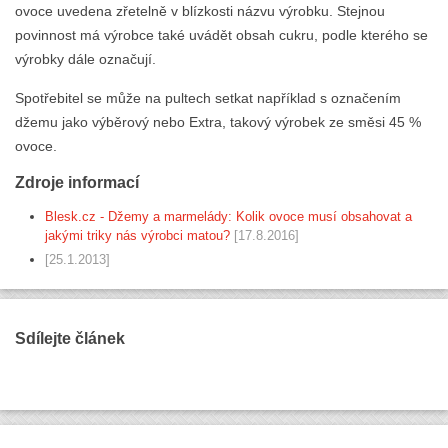
ovoce uvedena zřetelně v blízkosti názvu výrobku. Stejnou
povinnost má výrobce také uvádět obsah cukru, podle kterého se
výrobky dále označují.
Spotřebitel se může na pultech setkat například s označením
džemu jako výběrový nebo Extra, takový výrobek ze směsi 45 %
ovoce.
Zdroje informací
Blesk.cz - Džemy a marmelády: Kolik ovoce musí obsahovat a
jakými triky nás výrobci matou?
[17.8.2016]
[25.1.2013]
Sdílejte článek