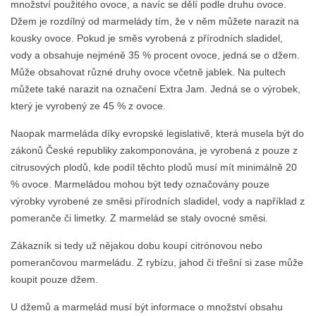
množství použitého ovoce, a navíc se dělí podle druhu ovoce.
Džem je rozdílný od marmelády tím, že v něm můžete narazit na
kousky ovoce. Pokud je směs vyrobená z přírodních sladidel,
vody a obsahuje nejméně 35 % procent ovoce, jedná se o džem.
Může obsahovat různé druhy ovoce včetně jablek. Na pultech
můžete také narazit na označení Extra Jam. Jedná se o výrobek,
který je vyrobený ze 45 % z ovoce.
Naopak marmeláda díky evropské legislativě, která musela být do
zákonů České republiky zakomponována, je vyrobená z pouze z
citrusových plodů, kde podíl těchto plodů musí mít minimálně 20
% ovoce. Marmeládou mohou být tedy označovány pouze
výrobky vyrobené ze směsi přírodních sladidel, vody a například z
pomeranče či limetky. Z marmelád se staly ovocné směsi.
Zákazník si tedy už nějakou dobu koupí citrónovou nebo
pomerančovou marmeládu. Z rybízu, jahod či třešní si zase může
koupit pouze džem.
U džemů a marmelád musí být informace o množství obsahu