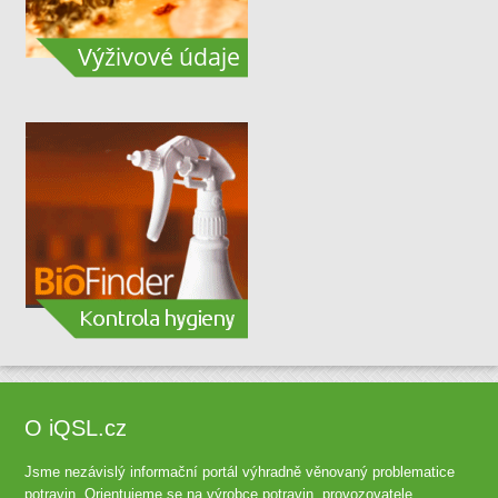
O iQSL.cz
Jsme nezávislý informační portál výhradně věnovaný problematice
potravin. Orientujeme se na výrobce potravin, provozovatele