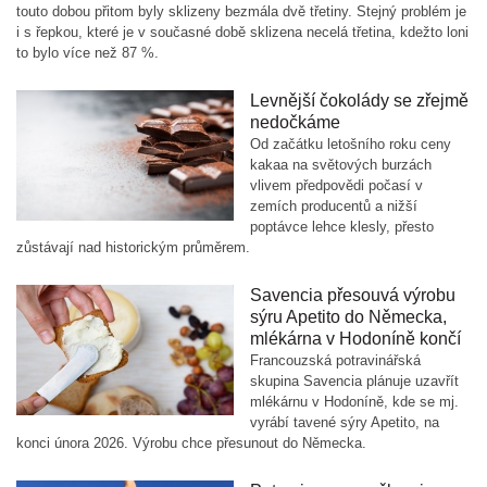
touto dobou přitom byly sklizeny bezmála dvě třetiny. Stejný problém je
i s řepkou, které je v současné době sklizena necelá třetina, kdežto loni
to bylo více než 87 %.
Levnější čokolády se zřejmě
nedočkáme
Od začátku letošního roku ceny
kakaa na světových burzách
vlivem předpovědi počasí v
zemích producentů a nižší
poptávce lehce klesly, přesto
zůstávají nad historickým průměrem.
Savencia přesouvá výrobu
sýru Apetito do Německa,
mlékárna v Hodoníně končí
Francouzská potravinářská
skupina Savencia plánuje uzavřít
mlékárnu v Hodoníně, kde se mj.
vyrábí tavené sýry Apetito, na
konci února 2026. Výrobu chce přesunout do Německa.