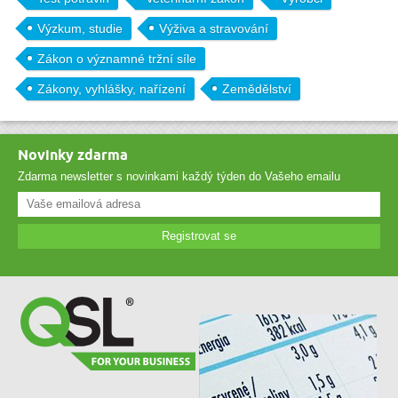
Výzkum, studie
Výživa a stravování
Zákon o významné tržní síle
Zákony, vyhlášky, nařízení
Zemědělství
Novinky zdarma
Zdarma newsletter s novinkami každý týden do Vašeho emailu
Registrovat se