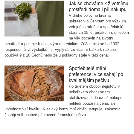
Jak se chováme k životnímu
prostředí doma i při nákupu
V druhé polovině března
uskutečnilo Centrum pro výzkum
veřejného mínění u spotřebitelů
starších 15 let průzkum s ohledem
na vliv potravin na životní
prostředí a postoje k obalovým materiálům. Zúčastnilo se ho 1037
respondentů. Z výsledků mj. vyplývá, že vlastní tašku k nákupu
používá 9 z 10 Čechů nebo že u pokladny stále vítězí cena.
Spotřebitelé mění
preference: více sahají po
kvalitnějším pečivu
Po tříletém období nejistoty v
pekařském oboru se trh
stabilizoval. Lidé už při nákupu
nehledí pouze na cenu, ale
upřednostňují kvalitu. Klasický konzumní chléb ustupuje, zákazníci
častěji volí poctivě připravené řemeslné pečivo.