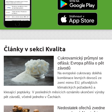
Články v sekci Kvalita
Cukrovarnický průmysl se
otřásá: Evropa přišla o pět
závodů
Na evropské cukrovary doléhá
kombinace levných dovozů ze
zemí mimo EU, přísnějších
klimatických požadavků a
klesající poptávky. V posledních měsících oznámilo ukončení výroby
pět závodů, včetně jednoho v Čechách.
Nedostatek ořechů zvedne