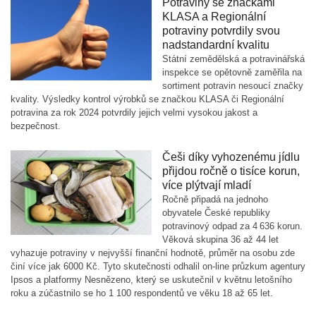
Potraviny se značkami
KLASA a Regionální
potraviny potvrdily svou
nadstandardní kvalitu
Státní zemědělská a potravinářská
inspekce se opětovně zaměřila na
sortiment potravin nesoucí značky
kvality. Výsledky kontrol výrobků se značkou KLASA či Regionální
potravina za rok 2024 potvrdily jejich velmi vysokou jakost a
bezpečnost.
Češi díky vyhozenému jídlu
přijdou ročně o tisíce korun,
více plýtvají mladí
Ročně připadá na jednoho
obyvatele České republiky
potravinový odpad za 4 636 korun.
Věková skupina 36 až 44 let
vyhazuje potraviny v nejvyšší finanční hodnotě, průměr na osobu zde
činí více jak 6000 Kč. Tyto skutečnosti odhalil on-line průzkum agentury
Ipsos a platformy Nesnězeno, který se uskutečnil v květnu letošního
roku a zúčastnilo se ho 1 100 respondentů ve věku 18 až 65 let.