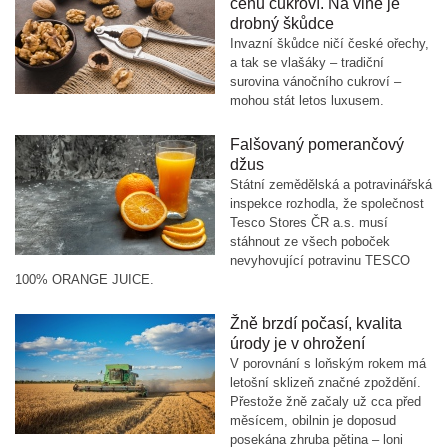
cenu cukroví. Na vině je
drobný škůdce
Invazní škůdce ničí české ořechy,
a tak se vlašáky – tradiční
surovina vánočního cukroví –
mohou stát letos luxusem.
Falšovaný pomerančový
džus
Státní zemědělská a potravinářská
inspekce rozhodla, že společnost
Tesco Stores ČR a.s. musí
stáhnout ze všech poboček
nevyhovující potravinu TESCO
100% ORANGE JUICE.
Žně brzdí počasí, kvalita
úrody je v ohrožení
V porovnání s loňským rokem má
letošní sklizeň značné zpoždění.
Přestože žně začaly už cca před
měsícem, obilnin je doposud
posekána zhruba pětina – loni