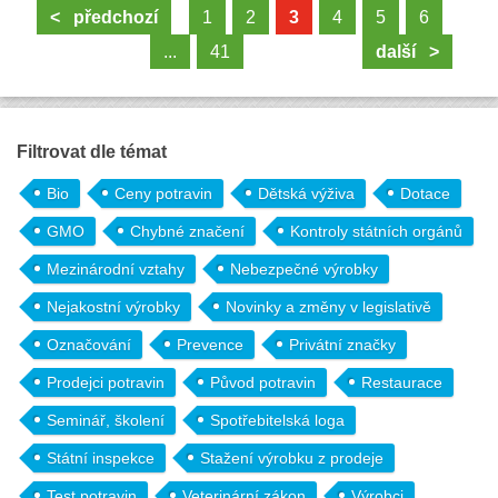
< předchozí
1
2
3
4
5
6
...
41
další >
Filtrovat dle témat
Bio
Ceny potravin
Dětská výživa
Dotace
GMO
Chybné značení
Kontroly státních orgánů
Mezinárodní vztahy
Nebezpečné výrobky
Nejakostní výrobky
Novinky a změny v legislativě
Označování
Prevence
Privátní značky
Prodejci potravin
Původ potravin
Restaurace
Seminář, školení
Spotřebitelská loga
Státní inspekce
Stažení výrobku z prodeje
Test potravin
Veterinární zákon
Výrobci